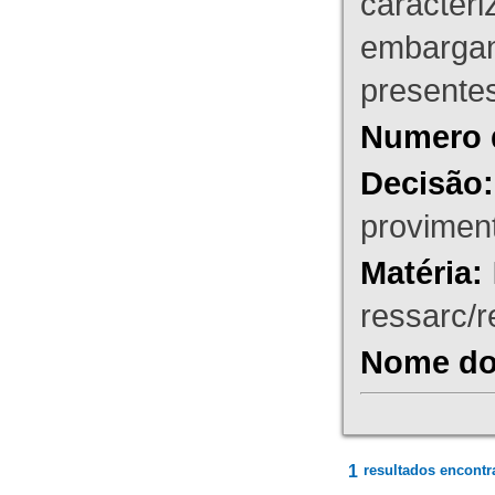
caracteri
embargant
presente
Numero 
Decisão:
proviment
Matéria:
ressarc/re
Nome do 
1
resultados encontr