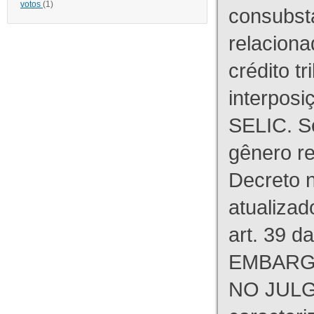
votos
(1)
consubst
relaciona
crédito tr
interpos
SELIC. S
gênero re
Decreto n
atualizad
art. 39 d
EMBARG
NO JULG