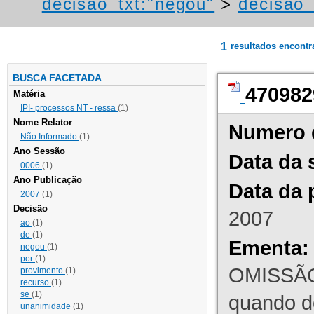
decisao_txt:"negou"
>
decisao_
1
resultados encont
BUSCA FACETADA
470982
Matéria
IPI- processos NT - ressa
(1)
Nome Relator
Numero 
Não Informado
(1)
Ano Sessão
Data da 
0006
(1)
Ano Publicação
Data da 
2007
(1)
Decisão
2007
ao
(1)
de
(1)
Ementa:
negou
(1)
por
(1)
OMISSÃO
provimento
(1)
recurso
(1)
se
(1)
quando d
unanimidade
(1)