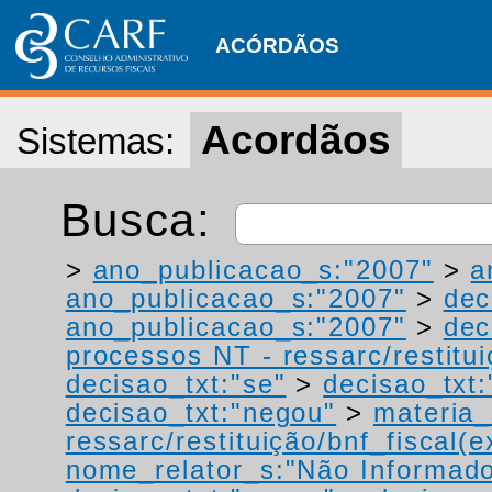
ACÓRDÃOS
Acordãos
Sistemas:
Busca:
>
ano_publicacao_s:"2007"
>
a
ano_publicacao_s:"2007"
>
dec
ano_publicacao_s:"2007"
>
dec
processos NT - ressarc/restituiç
decisao_txt:"se"
>
decisao_txt:
decisao_txt:"negou"
>
materia_
ressarc/restituição/bnf_fiscal(ex
nome_relator_s:"Não Informad