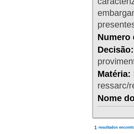
caracteri
embargant
presente
Numero 
Decisão:
proviment
Matéria:
ressarc/re
Nome do 
1
resultados encontr