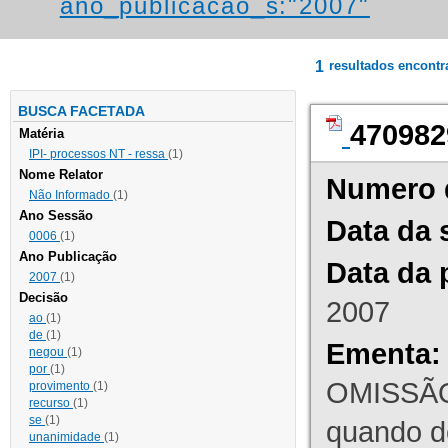
ano_publicacao_s:"2007"
1
resultados encont
BUSCA FACETADA
470982
Matéria
IPI- processos NT - ressa
(1)
Nome Relator
Numero 
Não Informado
(1)
Ano Sessão
Data da 
0006
(1)
Ano Publicação
Data da 
2007
(1)
Decisão
2007
ao
(1)
de
(1)
Ementa:
negou
(1)
por
(1)
OMISSÃO
provimento
(1)
recurso
(1)
se
(1)
quando d
unanimidade
(1)