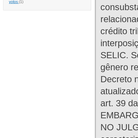
votos
(1)
consubst
relaciona
crédito tr
interpos
SELIC. S
gênero re
Decreto n
atualizad
art. 39 d
EMBARG
NO JULG