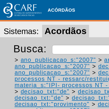
ACÓRDÃOS
Acordãos
Sistemas:
Busca:
>
ano_publicacao_s:"2007"
>
a
ano_publicacao_s:"2007"
>
dec
ano_publicacao_s:"2007"
>
dec
processos NT - ressarc/restituiç
materia_s:"IPI- processos NT - r
>
decisao_txt:"de"
>
decisao_tx
decisao_txt:"de"
>
decisao_txt:
decisao_txt:"provimento"
>
dec