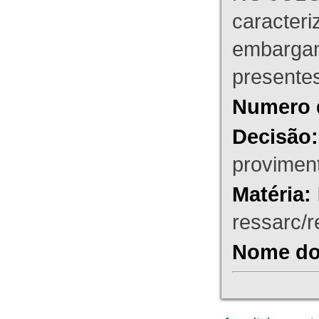
caracteri
embargant
presente
Numero 
Decisão:
proviment
Matéria:
ressarc/re
Nome do 