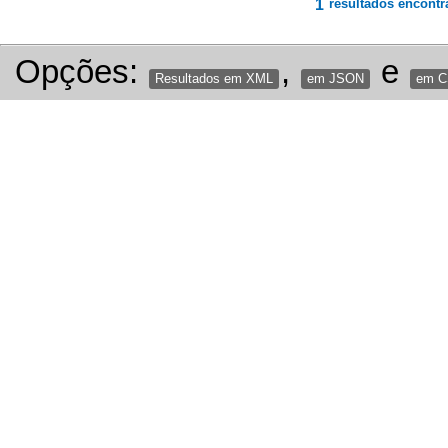
1
resultados encontr
Opções:
,
e
Resultados em XML
em JSON
em 