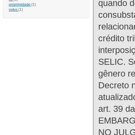
quando d
unanimidade
(1)
votos
(1)
consubst
relaciona
crédito tr
interpos
SELIC. S
gênero re
Decreto n
atualizad
art. 39 d
EMBARG
NO JULG