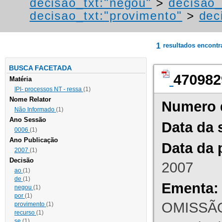
decisao_txt:"negou"
>
decisao_
decisao_txt:"provimento"
>
dec
1
resultados encont
BUSCA FACETADA
470982
Matéria
IPI- processos NT - ressa
(1)
Nome Relator
Numero 
Não Informado
(1)
Ano Sessão
Data da 
0006
(1)
Ano Publicação
Data da 
2007
(1)
Decisão
2007
ao
(1)
de
(1)
Ementa:
negou
(1)
por
(1)
OMISSÃO
provimento
(1)
recurso
(1)
se
(1)