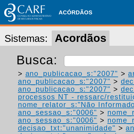
ACÓRDÃOS
Acordãos
Sistemas:
Busca:
>
ano_publicacao_s:"2007"
>
a
ano_publicacao_s:"2007"
>
dec
ano_publicacao_s:"2007"
>
dec
processos NT - ressarc/restituiç
nome_relator_s:"Não Informad
ano_sessao_s:"0006"
>
nome_r
ano_sessao_s:"0006"
>
nome_r
decisao_txt:"unanimidade"
>
a