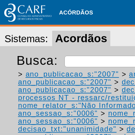
ACÓRDÃOS
Acordãos
Sistemas:
Busca:
>
ano_publicacao_s:"2007"
>
a
ano_publicacao_s:"2007"
>
dec
ano_publicacao_s:"2007"
>
dec
processos NT - ressarc/restituiç
nome_relator_s:"Não Informad
ano_sessao_s:"0006"
>
nome_r
ano_sessao_s:"0006"
>
nome_r
decisao_txt:"unanimidade"
>
de