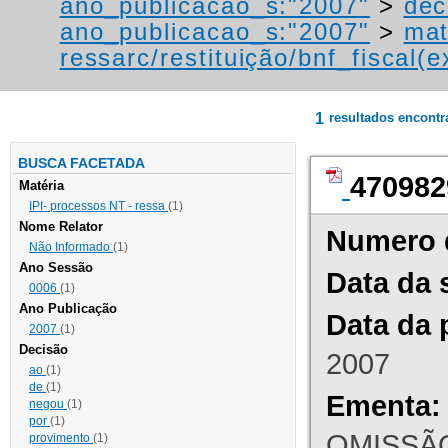
ano_publicacao_s:"2007"
>
dec
ano_publicacao_s:"2007"
>
mat
ressarc/restituição/bnf_fiscal(ex
1
resultados encont
BUSCA FACETADA
470982
Matéria
IPI- processos NT - ressa
(1)
Nome Relator
Numero 
Não Informado
(1)
Ano Sessão
Data da 
0006
(1)
Ano Publicação
Data da 
2007
(1)
Decisão
2007
ao
(1)
de
(1)
Ementa:
negou
(1)
por
(1)
OMISSÃO
provimento
(1)