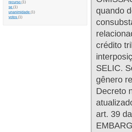
recurso
(1)
se
(1)
quando d
unanimidade
(1)
votos
(1)
consubst
relaciona
crédito tr
interpos
SELIC. S
gênero re
Decreto n
atualizad
art. 39 d
EMBARG