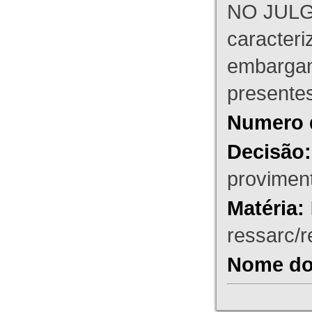
NO JULG
caracteri
embargant
presente
Numero 
Decisão:
proviment
Matéria:
ressarc/re
Nome do 