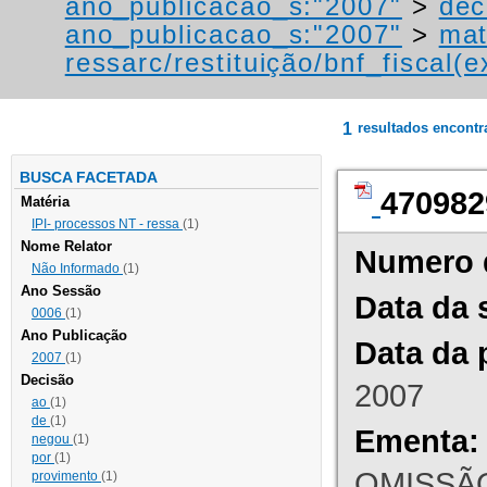
ano_publicacao_s:"2007"
>
dec
ano_publicacao_s:"2007"
>
mat
ressarc/restituição/bnf_fiscal(ex
1
resultados encont
BUSCA FACETADA
470982
Matéria
IPI- processos NT - ressa
(1)
Nome Relator
Numero 
Não Informado
(1)
Ano Sessão
Data da 
0006
(1)
Ano Publicação
Data da 
2007
(1)
Decisão
2007
ao
(1)
de
(1)
Ementa:
negou
(1)
por
(1)
OMISSÃO
provimento
(1)