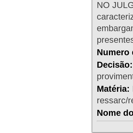
NO JULG
caracteri
embargant
presente
Numero 
Decisão:
proviment
Matéria:
ressarc/re
Nome do 