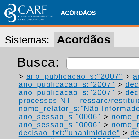
ACÓRDÃOS
Acordãos
Sistemas:
Busca:
>
ano_publicacao_s:"2007"
>
a
ano_publicacao_s:"2007"
>
dec
ano_publicacao_s:"2007"
>
dec
processos NT - ressarc/restituiç
nome_relator_s:"Não Informad
ano_sessao_s:"0006"
>
nome_r
ano_sessao_s:"0006"
>
nome_r
decisao_txt:"unanimidade"
>
de