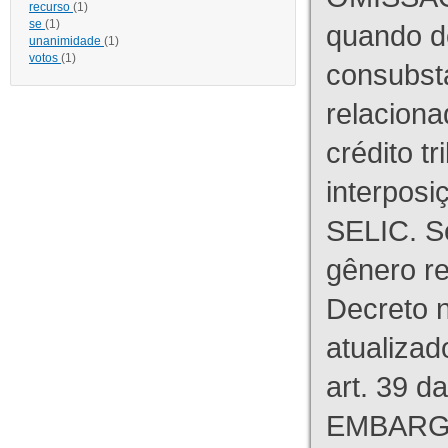
recurso
(1)
se
(1)
quando d
unanimidade
(1)
votos
(1)
consubst
relaciona
crédito tr
interpos
SELIC. S
gênero re
Decreto n
atualizad
art. 39 d
EMBARG