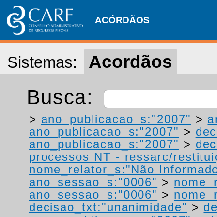
ACÓRDÃOS
Acordãos
Sistemas:
Busca:
>
ano_publicacao_s:"2007"
>
a
ano_publicacao_s:"2007"
>
dec
ano_publicacao_s:"2007"
>
dec
processos NT - ressarc/restituiç
nome_relator_s:"Não Informad
ano_sessao_s:"0006"
>
nome_r
ano_sessao_s:"0006"
>
nome_r
decisao_txt:"unanimidade"
>
de