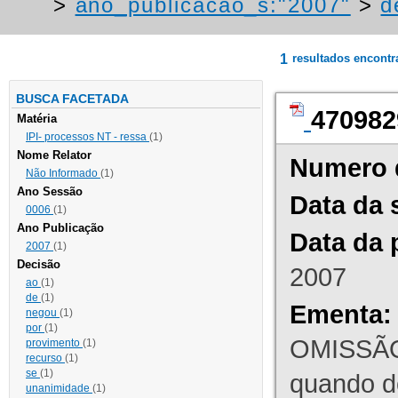
>
ano_publicacao_s:"2007"
>
d
1
resultados encont
BUSCA FACETADA
470982
Matéria
IPI- processos NT - ressa
(1)
Nome Relator
Numero 
Não Informado
(1)
Ano Sessão
Data da 
0006
(1)
Ano Publicação
Data da 
2007
(1)
Decisão
2007
ao
(1)
de
(1)
Ementa:
negou
(1)
por
(1)
OMISSÃO
provimento
(1)
recurso
(1)
se
(1)
quando d
unanimidade
(1)