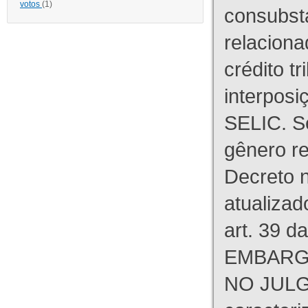
votos
(1)
consubst
relaciona
crédito tr
interpos
SELIC. S
gênero re
Decreto n
atualizad
art. 39 d
EMBARG
NO JULG