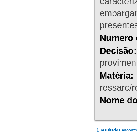
caracteri
embargant
presente
Numero 
Decisão:
proviment
Matéria:
ressarc/re
Nome do 
1
resultados encontr