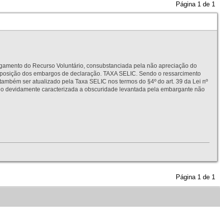
Página
1
de
1
to do Recurso Voluntário, consubstanciada pela não apreciação do
interposição dos embargos de declaração. TAXA SELIC. Sendo o ressarcimento
também ser atualizado pela Taxa SELIC nos termos do §4º do art. 39 da Lei nº
idamente caracterizada a obscuridade levantada pela embargante não
Página
1
de
1