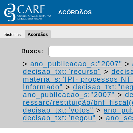
ACÓRDÃOS
Acordãos
Sistemas:
Busca:
>
ano_publicacao_s:"2007"
>
decisao_txt:"recurso"
>
decis
materia_s:"IPI- processos NT -
Informado"
>
decisao_txt:"ne
ano_publicacao_s:"2007"
>
de
ressarc/restituição/bnf_fiscal(
decisao_txt:"votos"
>
ano_pub
decisao_txt:"negou"
>
ano_se