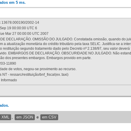
rados em 5 ms.
:
13678.000190/2002-14
Sep 19 00:00:00 UTC 6
ue Mar 27 00:00:00 UTC 2007
 DECLARAÇÃO. OMISSÃO DO JULGADO. Constatada omissão, quando do julgamen
m a atualização monetária do crédito tributário pela taxa SELIC. Justifica-se a 
 restituição segundo tratamento dado pelo Decreto nº 2.138/97, seu valor deverá 
rovido. EMBARGOS DE DECLARAÇÃO. OBSCURIDADE NO JULGADO. Não estando dev
osição dos presentes embargos. Embargos provido em parte.
03-11890
ade de votos, negou-se provimento ao recurso.
 NT - ressarc/restituição/bnf_fiscal(ex.:taxi)
Informado
ados.
m XML
,
em JSON
e
em CSV