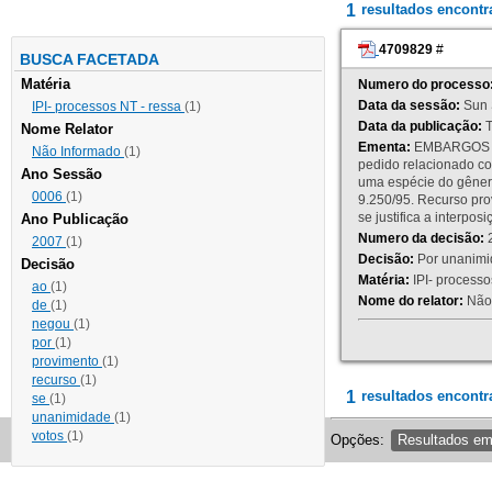
1
resultados encont
4709829
#
BUSCA FACETADA
Matéria
Numero do processo
Data da sessão:
Sun 
IPI- processos NT - ressa
(1)
Data da publicação:
T
Nome Relator
Ementa:
EMBARGOS DE
Não Informado
(1)
pedido relacionado co
Ano Sessão
uma espécie do gênero
0006
(1)
9.250/95. Recurso p
se justifica a interp
Ano Publicação
Numero da decisão:
2
2007
(1)
Decisão:
Por unanimid
Decisão
Matéria:
IPI- processos
ao
(1)
Nome do relator:
Não 
de
(1)
negou
(1)
por
(1)
provimento
(1)
recurso
(1)
1
resultados encontr
se
(1)
unanimidade
(1)
votos
(1)
Opções:
Resultados e