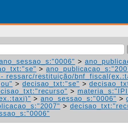
ano_sessao_s:"0006"
>
ano_publica
ao_txt:"se"
>
ano_publicacao_s:"200
 ressarc/restituição/bnf_fiscal(ex.:t
gou"
>
decisao_txt:"se"
>
decisao_tx
cisao_txt:"recurso"
>
materia_s:"IP
ex.:taxi)"
>
ano_sessao_s:"0006"
>
licacao_s:"2007"
>
decisao_txt:"rec
ssao_s:"0006"