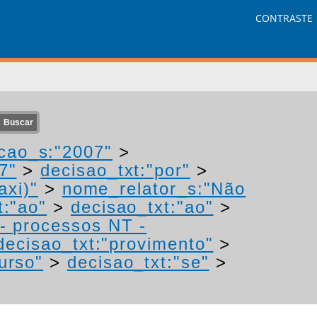
CONTRASTE
cao_s:"2007"
>
7"
>
decisao_txt:"por"
>
axi)"
>
nome_relator_s:"Não
t:"ao"
>
decisao_txt:"ao"
>
I- processos NT -
decisao_txt:"provimento"
>
urso"
>
decisao_txt:"se"
>