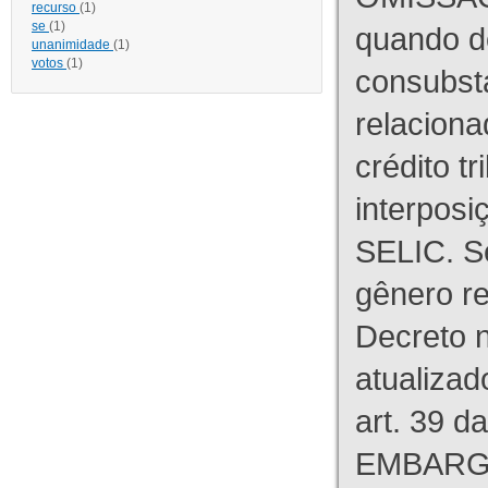
recurso
(1)
se
(1)
quando d
unanimidade
(1)
votos
(1)
consubst
relaciona
crédito tr
interpos
SELIC. S
gênero re
Decreto n
atualizad
art. 39 d
EMBARG