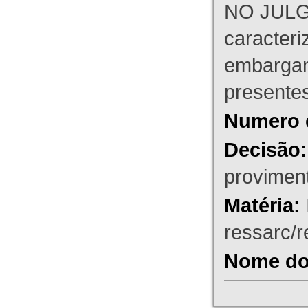
NO JULG
caracteri
embargant
presente
Numero 
Decisão:
proviment
Matéria:
ressarc/re
Nome do 