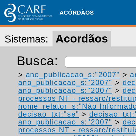
ACÓRDÃOS
Acordãos
Sistemas:
Busca:
>
ano_publicacao_s:"2007"
>
a
ano_publicacao_s:"2007"
>
dec
ano_publicacao_s:"2007"
>
dec
processos NT - ressarc/restituiç
nome_relator_s:"Não Informad
decisao_txt:"se"
>
decisao_txt:
ano_publicacao_s:"2007"
>
dec
processos NT - ressarc/restituiç