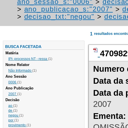
ano_sessao_s:"0006"
>
decisa
>
ano_publicacao_s:"2007"
>
d
>
decisao_txt:"negou"
>
decisa
1
resultados encont
BUSCA FACETADA
470982
Matéria
IPI- processos NT - ressa
(1)
Nome Relator
Numero 
Não Informado
(1)
Ano Sessão
Data da 
0006
(1)
Ano Publicação
Data da 
2007
(1)
Decisão
2007
ao
(1)
de
(1)
Ementa:
negou
(1)
por
(1)
OMISSÃO
provimento
(1)