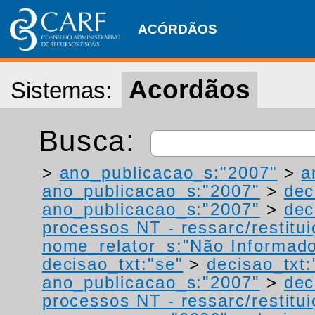
ACÓRDÃOS
Acordãos
Sistemas:
Busca:
>
ano_publicacao_s:"2007"
>
a
ano_publicacao_s:"2007"
>
dec
ano_publicacao_s:"2007"
>
dec
processos NT - ressarc/restituiç
nome_relator_s:"Não Informad
decisao_txt:"se"
>
decisao_txt:
ano_publicacao_s:"2007"
>
dec
processos NT - ressarc/restituiç