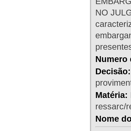
EMBARG
NO JULG
caracteri
embargant
presente
Numero 
Decisão:
proviment
Matéria:
ressarc/re
Nome do 