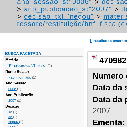
ano_sessao_s:"0006"
>
decisa
>
ano_publicacao_s:"2007"
>
d
>
decisao_txt:"negou"
>
materi
ressarc/restituição/bnf_fiscal(ex
1
resultados encont
BUSCA FACETADA
470982
Matéria
IPI- processos NT - ressa
(1)
Nome Relator
Numero 
Não Informado
(1)
Ano Sessão
Data da 
0006
(1)
Ano Publicação
Data da 
2007
(1)
Decisão
2007
ao
(1)
de
(1)
Ementa:
negou
(1)
por
(1)