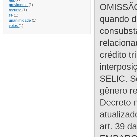
OMISSÃO
provimento
(1)
recurso
(1)
se
(1)
quando d
unanimidade
(1)
votos
(1)
consubst
relaciona
crédito tr
interpos
SELIC. S
gênero re
Decreto n
atualizad
art. 39 d