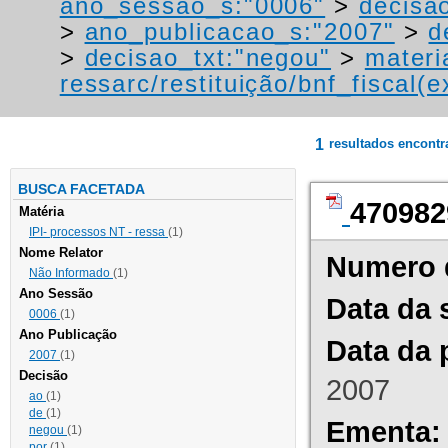
ano_sessao_s:"0006"
>
decisa
>
ano_publicacao_s:"2007"
>
d
>
decisao_txt:"negou"
>
materi
ressarc/restituição/bnf_fiscal(ex
1
resultados encont
BUSCA FACETADA
470982
Matéria
IPI- processos NT - ressa
(1)
Nome Relator
Numero 
Não Informado
(1)
Ano Sessão
Data da 
0006
(1)
Ano Publicação
Data da 
2007
(1)
Decisão
2007
ao
(1)
de
(1)
Ementa:
negou
(1)
por
(1)