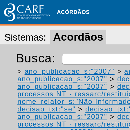
ACÓRDÃOS
Acordãos
Sistemas:
Busca:
>
ano_publicacao_s:"2007"
>
a
ano_publicacao_s:"2007"
>
dec
ano_publicacao_s:"2007"
>
dec
processos NT - ressarc/restituiç
nome_relator_s:"Não Informad
decisao_txt:"se"
>
decisao_txt:
ano_publicacao_s:"2007"
>
dec
processos NT - ressarc/restituiç