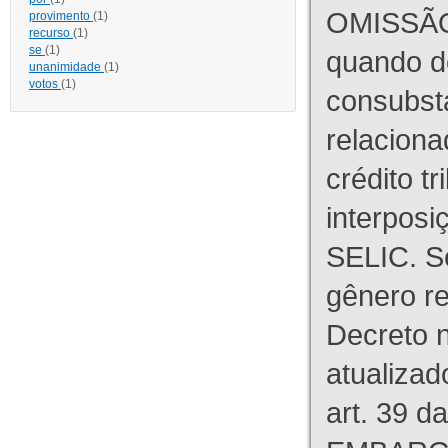
OMISSÃO
provimento
(1)
recurso
(1)
se
(1)
quando d
unanimidade
(1)
votos
(1)
consubst
relaciona
crédito tr
interpos
SELIC. S
gênero re
Decreto n
atualizad
art. 39 d