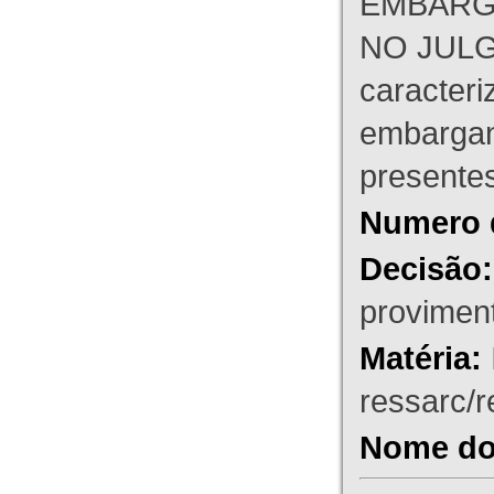
EMBARG
NO JULG
caracteri
embargant
presente
Numero 
Decisão:
proviment
Matéria:
ressarc/re
Nome do 