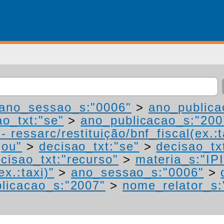
ano_sessao_s:"0006"
>
ano_publica
ao_txt:"se"
>
ano_publicacao_s:"200
 ressarc/restituição/bnf_fiscal(ex.:t
gou"
>
decisao_txt:"se"
>
decisao_tx
cisao_txt:"recurso"
>
materia_s:"IP
ex.:taxi)"
>
ano_sessao_s:"0006"
>
licacao_s:"2007"
>
nome_relator_s: