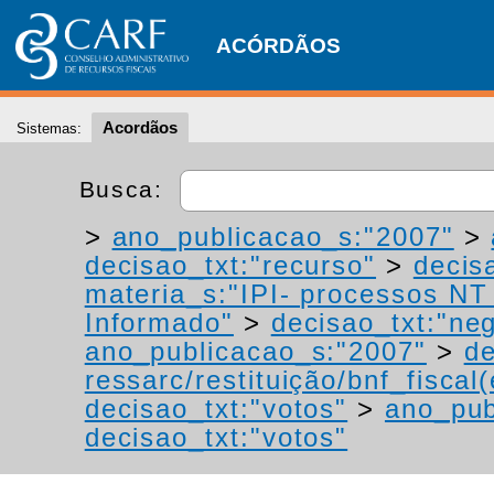
ACÓRDÃOS
Acordãos
Sistemas:
Busca:
>
ano_publicacao_s:"2007"
>
decisao_txt:"recurso"
>
decis
materia_s:"IPI- processos NT -
Informado"
>
decisao_txt:"ne
ano_publicacao_s:"2007"
>
de
ressarc/restituição/bnf_fiscal(
decisao_txt:"votos"
>
ano_pub
decisao_txt:"votos"