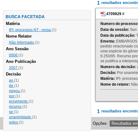
1
resultados encont
4709829
#
BUSCA FACETADA
Matéria
Numero do processo
Data da sessão:
Sun 
IPI- processos NT - ressa
(1)
Data da publicação:
T
Nome Relator
Ementa:
EMBARGOS DE
Não Informado
(1)
pedido relacionado co
Ano Sessão
uma espécie do gênero
0006
(1)
9.250/95. Recurso p
se justifica a interp
Ano Publicação
Numero da decisão:
2
2007
(1)
Decisão:
Por unanimid
Decisão
Matéria:
IPI- processos
ao
(1)
Nome do relator:
Não 
de
(1)
negou
(1)
por
(1)
provimento
(1)
recurso
(1)
1
resultados encontr
se
(1)
unanimidade
(1)
votos
(1)
Opções:
Resultados e