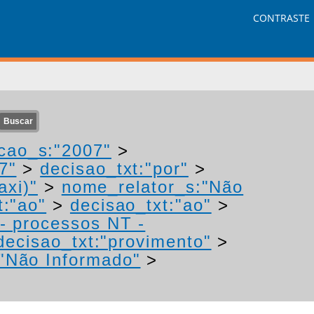
CONTRASTE
cao_s:"2007"
>
7"
>
decisao_txt:"por"
>
axi)"
>
nome_relator_s:"Não
t:"ao"
>
decisao_txt:"ao"
>
I- processos NT -
decisao_txt:"provimento"
>
"Não Informado"
>