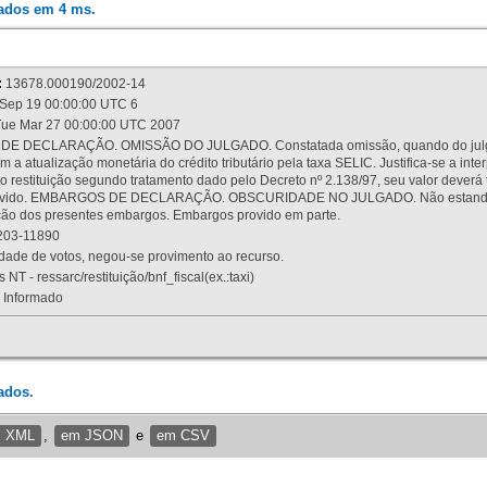
rados em 4 ms.
:
13678.000190/2002-14
Sep 19 00:00:00 UTC 6
ue Mar 27 00:00:00 UTC 2007
 DECLARAÇÃO. OMISSÃO DO JULGADO. Constatada omissão, quando do julgamen
m a atualização monetária do crédito tributário pela taxa SELIC. Justifica-se a 
 restituição segundo tratamento dado pelo Decreto nº 2.138/97, seu valor deverá 
rovido. EMBARGOS DE DECLARAÇÃO. OBSCURIDADE NO JULGADO. Não estando dev
osição dos presentes embargos. Embargos provido em parte.
03-11890
ade de votos, negou-se provimento ao recurso.
 NT - ressarc/restituição/bnf_fiscal(ex.:taxi)
Informado
ados.
m XML
,
em JSON
e
em CSV