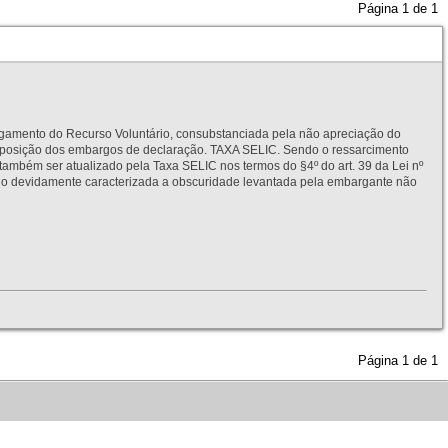
Página
1
de
1
to do Recurso Voluntário, consubstanciada pela não apreciação do
interposição dos embargos de declaração. TAXA SELIC. Sendo o ressarcimento
também ser atualizado pela Taxa SELIC nos termos do §4º do art. 39 da Lei nº
idamente caracterizada a obscuridade levantada pela embargante não
Página
1
de
1