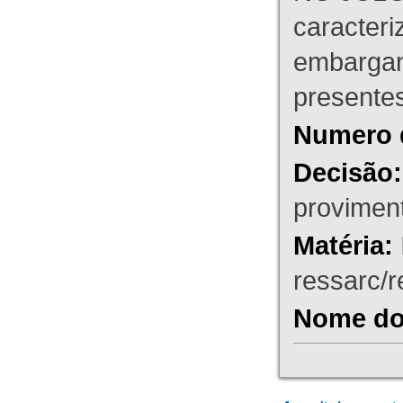
caracteri
embargant
presente
Numero 
Decisão:
proviment
Matéria:
ressarc/re
Nome do 