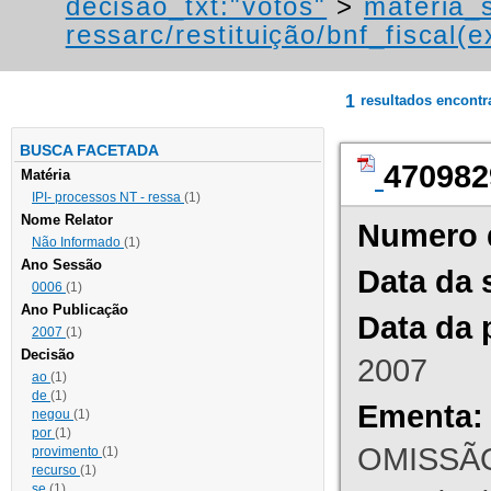
decisao_txt:"votos"
>
materia_s
ressarc/restituição/bnf_fiscal(ex
1
resultados encont
BUSCA FACETADA
470982
Matéria
IPI- processos NT - ressa
(1)
Nome Relator
Numero 
Não Informado
(1)
Ano Sessão
Data da 
0006
(1)
Ano Publicação
Data da 
2007
(1)
Decisão
2007
ao
(1)
de
(1)
Ementa:
negou
(1)
por
(1)
OMISSÃO
provimento
(1)
recurso
(1)
se
(1)