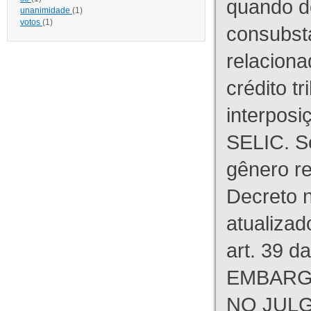
quando d
unanimidade
(1)
votos
(1)
consubst
relaciona
crédito tr
interpos
SELIC. S
gênero re
Decreto n
atualizad
art. 39 d
EMBARG
NO JULG