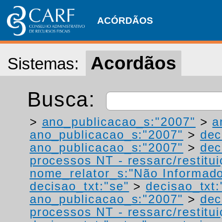
ACÓRDÃOS
Acordãos
Sistemas:
Busca:
>
ano_publicacao_s:"2007"
>
a
ano_publicacao_s:"2007"
>
dec
ano_publicacao_s:"2007"
>
dec
processos NT - ressarc/restituiç
nome_relator_s:"Não Informad
decisao_txt:"se"
>
decisao_txt:
ano_publicacao_s:"2007"
>
dec
processos NT - ressarc/restituiç