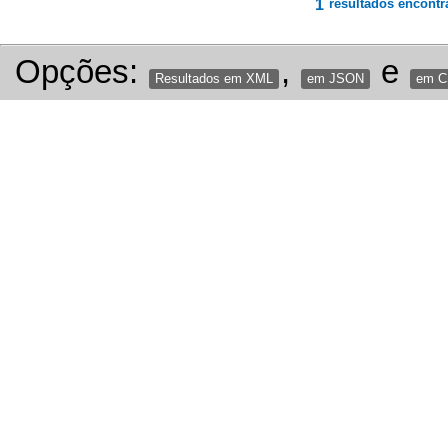
1
resultados encontr
Opções:
,
e
Resultados em XML
em JSON
em 