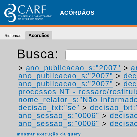
ACÓRDÃOS
Acordãos
Sistemas:
Busca:
>
ano_publicacao_s:"2007"
>
a
ano_publicacao_s:"2007"
>
dec
ano_publicacao_s:"2007"
>
dec
processos NT - ressarc/restituiç
nome_relator_s:"Não Informad
decisao_txt:"se"
>
decisao_txt:
ano_sessao_s:"0006"
>
decisa
ano_sessao_s:"0006"
>
decisa
mostrar execução da query