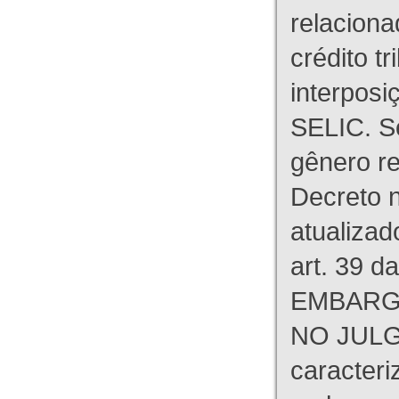
relaciona
crédito tr
interpos
SELIC. S
gênero re
Decreto n
atualizad
art. 39 d
EMBARG
NO JULG
caracteri