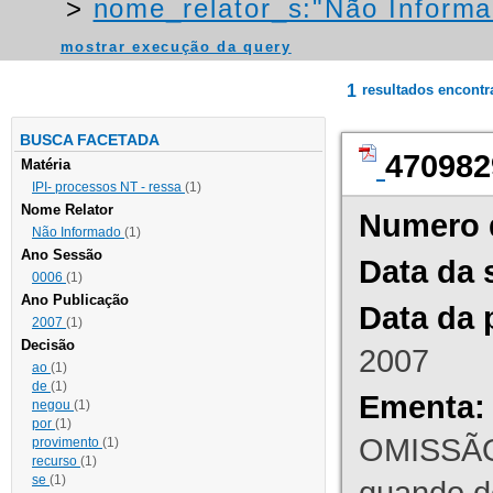
>
nome_relator_s:"Não Informa
mostrar execução da query
1
resultados encont
BUSCA FACETADA
470982
Matéria
IPI- processos NT - ressa
(1)
Nome Relator
Numero 
Não Informado
(1)
Ano Sessão
Data da 
0006
(1)
Ano Publicação
Data da 
2007
(1)
Decisão
2007
ao
(1)
de
(1)
Ementa:
negou
(1)
por
(1)
OMISSÃO
provimento
(1)
recurso
(1)
se
(1)
quando d