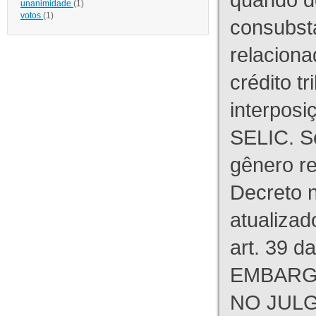
unanimidade
(1)
votos
(1)
consubst
relaciona
crédito tr
interpos
SELIC. S
gênero re
Decreto n
atualizad
art. 39 d
EMBARG
NO JULG