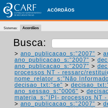
ACÓRDÃOS
Acordãos
Sistemas:
Busca:
>
ano_publicacao_s:"2007"
>
a
ano_publicacao_s:"2007"
>
dec
ano_publicacao_s:"2007"
>
dec
processos NT - ressarc/restituiç
nome_relator_s:"Não Informad
decisao_txt:"se"
>
decisao_txt:
ano_sessao_s:"0006"
>
decisao
materia_s:"IPI- processos NT - r
>
ano_publicacao_s:"2007"
>
d