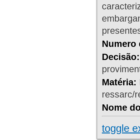
caracteri
embargant
presente
Numero 
Decisão:
proviment
Matéria:
ressarc/re
Nome do 
toggle e