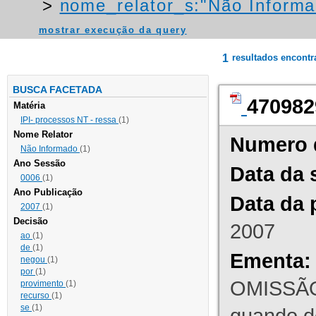
>
nome_relator_s:"Não Informa
mostrar execução da query
1
resultados encont
BUSCA FACETADA
470982
Matéria
IPI- processos NT - ressa
(1)
Nome Relator
Numero 
Não Informado
(1)
Ano Sessão
Data da 
0006
(1)
Ano Publicação
Data da 
2007
(1)
Decisão
2007
ao
(1)
de
(1)
Ementa:
negou
(1)
por
(1)
OMISSÃO
provimento
(1)
recurso
(1)
se
(1)
quando d