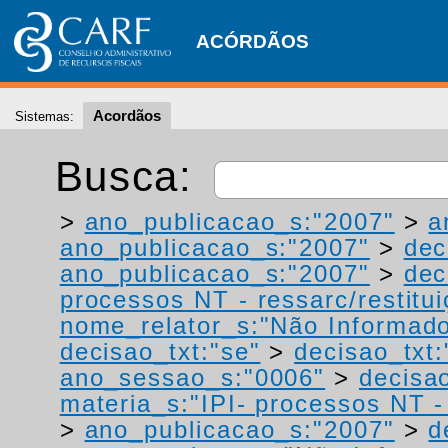
ACÓRDÃOS
Acordãos
Sistemas:
Busca:
>
ano_publicacao_s:"2007"
>
a
ano_publicacao_s:"2007"
>
dec
ano_publicacao_s:"2007"
>
dec
processos NT - ressarc/restituiç
nome_relator_s:"Não Informad
decisao_txt:"se"
>
decisao_txt:
ano_sessao_s:"0006"
>
decisao
materia_s:"IPI- processos NT - r
>
ano_publicacao_s:"2007"
>
d