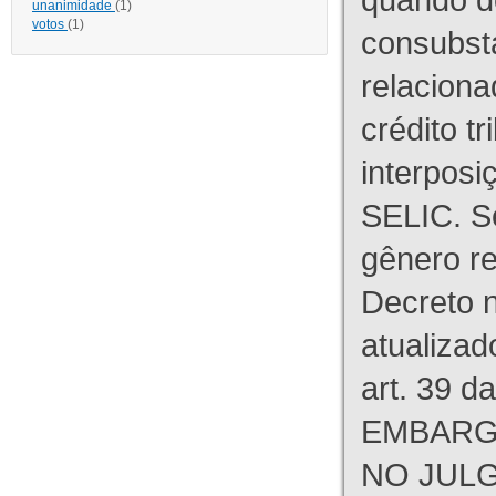
unanimidade
(1)
votos
(1)
consubst
relaciona
crédito tr
interpos
SELIC. S
gênero re
Decreto n
atualizad
art. 39 d
EMBARG
NO JULG