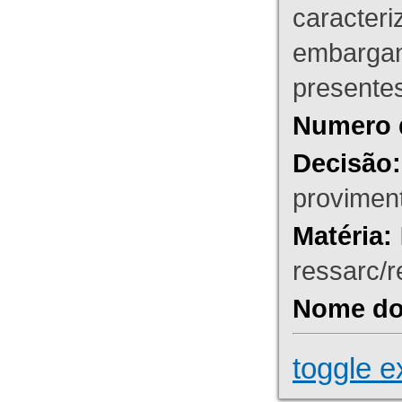
caracteri
embargant
presente
Numero 
Decisão:
proviment
Matéria:
ressarc/re
Nome do 
toggle e