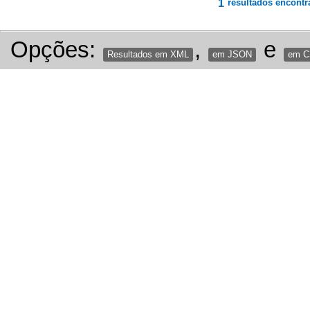
1
resultados encontr
Opções:
,
e
Resultados em XML
em JSON
em 