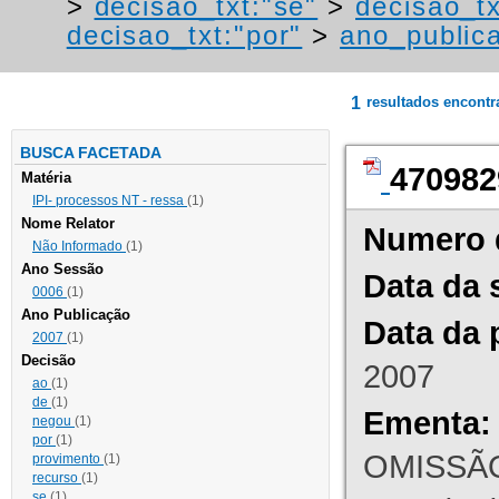
>
decisao_txt:"se"
>
decisao_t
decisao_txt:"por"
>
ano_public
1
resultados encont
BUSCA FACETADA
470982
Matéria
IPI- processos NT - ressa
(1)
Nome Relator
Numero 
Não Informado
(1)
Ano Sessão
Data da 
0006
(1)
Ano Publicação
Data da 
2007
(1)
Decisão
2007
ao
(1)
de
(1)
Ementa:
negou
(1)
por
(1)
OMISSÃO
provimento
(1)
recurso
(1)
se
(1)