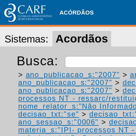
ACÓRDÃOS
Acordãos
Sistemas:
Busca:
>
ano_publicacao_s:"2007"
>
a
ano_publicacao_s:"2007"
>
dec
ano_publicacao_s:"2007"
>
dec
processos NT - ressarc/restituiç
nome_relator_s:"Não Informad
decisao_txt:"se"
>
decisao_txt:
ano_sessao_s:"0006"
>
decisao
materia_s:"IPI- processos NT - r