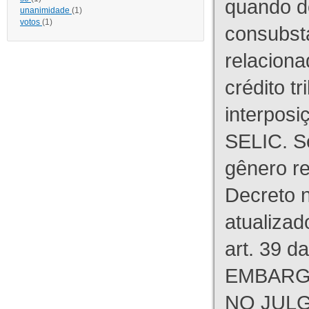
quando d
unanimidade
(1)
votos
(1)
consubst
relaciona
crédito tr
interpos
SELIC. S
gênero re
Decreto n
atualizad
art. 39 d
EMBARG
NO JULG