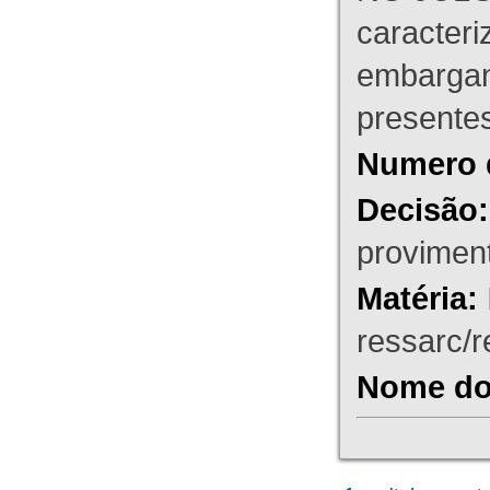
caracteri
embargant
presente
Numero 
Decisão:
proviment
Matéria:
ressarc/re
Nome do 