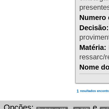
presente
Numero 
Decisão:
proviment
Matéria:
ressarc/re
Nome do 
1
resultados encontr
Opções:
,
e