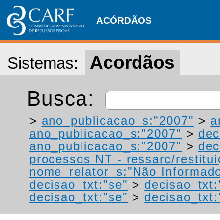
ACÓRDÃOS
Acordãos
Sistemas:
Busca:
>
ano_publicacao_s:"2007"
>
a
ano_publicacao_s:"2007"
>
dec
ano_publicacao_s:"2007"
>
dec
processos NT - ressarc/restituiç
nome_relator_s:"Não Informad
decisao_txt:"se"
>
decisao_txt:
decisao_txt:"se"
>
decisao_txt