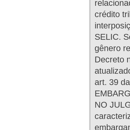
relaciona
crédito tr
interpos
SELIC. S
gênero re
Decreto n
atualizad
art. 39 d
EMBARG
NO JULG
caracteri
embargant