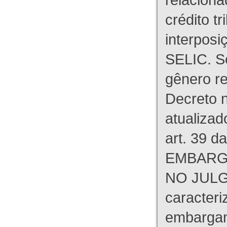
crédito tr
interpos
SELIC. S
gênero re
Decreto n
atualizad
art. 39 d
EMBARG
NO JULG
caracteri
embargant