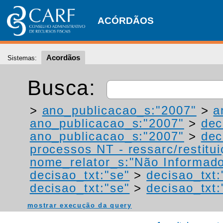
ACÓRDÃOS
Acordãos
Sistemas:
Busca:
>
ano_publicacao_s:"2007"
>
a
ano_publicacao_s:"2007"
>
dec
ano_publicacao_s:"2007"
>
dec
processos NT - ressarc/restituiç
nome_relator_s:"Não Informad
decisao_txt:"se"
>
decisao_txt:
decisao_txt:"se"
>
decisao_txt
mostrar execução da query