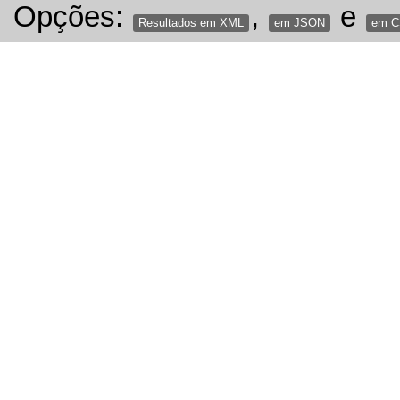
Opções:
,
e
Resultados em XML
em JSON
em 