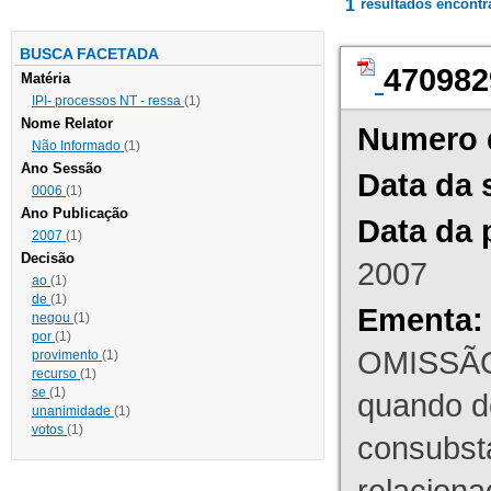
1
resultados encont
BUSCA FACETADA
470982
Matéria
IPI- processos NT - ressa
(1)
Nome Relator
Numero 
Não Informado
(1)
Ano Sessão
Data da 
0006
(1)
Ano Publicação
Data da 
2007
(1)
Decisão
2007
ao
(1)
de
(1)
Ementa:
negou
(1)
por
(1)
OMISSÃO
provimento
(1)
recurso
(1)
se
(1)
quando d
unanimidade
(1)
votos
(1)
consubst
relaciona