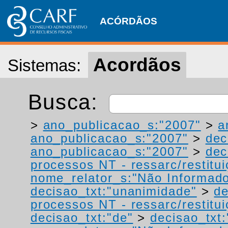
ACÓRDÃOS
Acordãos
Sistemas:
Busca:
>
ano_publicacao_s:"2007"
>
a
ano_publicacao_s:"2007"
>
dec
ano_publicacao_s:"2007"
>
dec
processos NT - ressarc/restituiç
nome_relator_s:"Não Informad
decisao_txt:"unanimidade"
>
de
processos NT - ressarc/restituiç
decisao_txt:"de"
>
decisao_txt