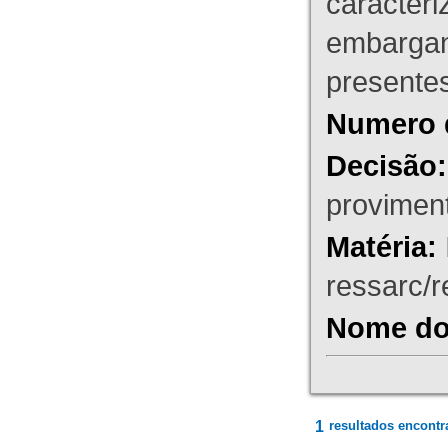
caracteri
embargant
presente
Numero 
Decisão:
proviment
Matéria:
ressarc/re
Nome do 
1
resultados encontr