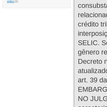
votos
(1)
consubst
relaciona
crédito tr
interpos
SELIC. S
gênero re
Decreto n
atualizad
art. 39 d
EMBARG
NO JULG