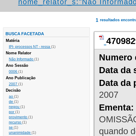
nome_relator_s:"Não Informad
1
resultados encont
BUSCA FACETADA
470982
Matéria
IPI- processos NT - ressa
(1)
Nome Relator
Numero 
Não Informado
(1)
Ano Sessão
Data da 
0006
(1)
Ano Publicação
Data da 
2007
(1)
Decisão
2007
ao
(1)
de
(1)
Ementa:
negou
(1)
por
(1)
OMISSÃO
provimento
(1)
recurso
(1)
se
(1)
quando d
unanimidade
(1)