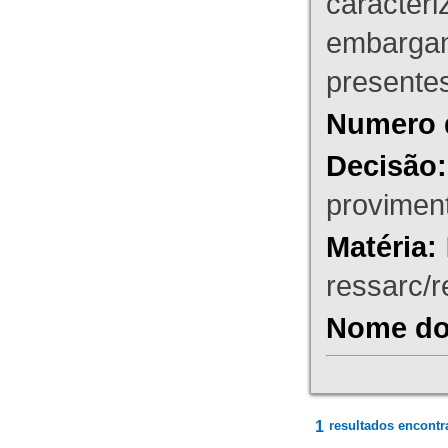
caracteri
embargant
presente
Numero 
Decisão:
proviment
Matéria:
ressarc/re
Nome do 
1
resultados encontr