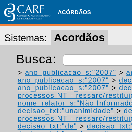
ACÓRDÃOS
Acordãos
Sistemas:
Busca:
>
ano_publicacao_s:"2007"
>
a
ano_publicacao_s:"2007"
>
dec
ano_publicacao_s:"2007"
>
dec
processos NT - ressarc/restituiç
nome_relator_s:"Não Informad
decisao_txt:"unanimidade"
>
de
processos NT - ressarc/restituiç
decisao_txt:"de"
>
decisao_txt