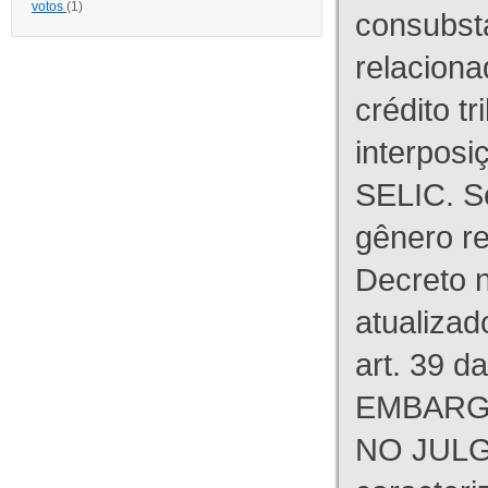
votos
(1)
consubst
relaciona
crédito tr
interpos
SELIC. S
gênero re
Decreto n
atualizad
art. 39 d
EMBARG
NO JULG