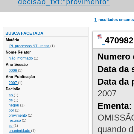
decisao_txt:"provimento"
1
resultados encont
BUSCA FACETADA
470982
Matéria
IPI- processos NT - ressa
(1)
Nome Relator
Numero 
Não Informado
(1)
Ano Sessão
Data da 
0006
(1)
Ano Publicação
Data da 
2007
(1)
Decisão
2007
ao
(1)
de
(1)
Ementa:
negou
(1)
por
(1)
OMISSÃO
provimento
(1)
recurso
(1)
se
(1)
quando d
unanimidade
(1)