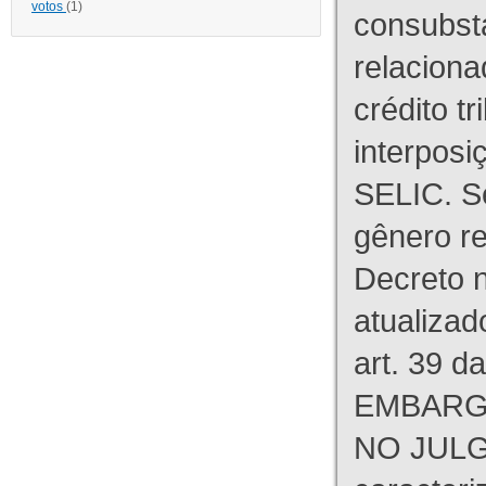
votos
(1)
consubst
relaciona
crédito tr
interpos
SELIC. S
gênero re
Decreto n
atualizad
art. 39 d
EMBARG
NO JULG