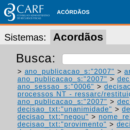
ACÓRDÃOS
Acordãos
Sistemas:
Busca:
>
ano_publicacao_s:"2007"
>
a
ano_publicacao_s:"2007"
>
dec
ano_sessao_s:"0006"
>
decisa
processos NT - ressarc/restituiç
ano_publicacao_s:"2007"
>
dec
decisao_txt:"unanimidade"
>
de
decisao_txt:"negou"
>
nome_rel
decisao_txt:"provimento"
>
dec