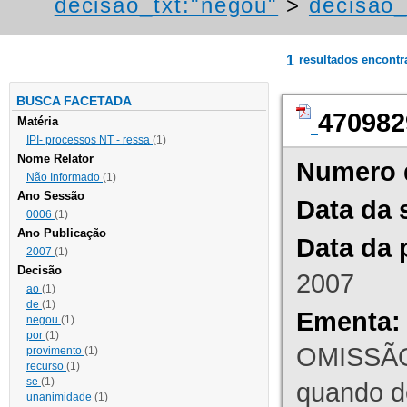
decisao_txt:"negou"
>
decisao_
1
resultados encont
BUSCA FACETADA
470982
Matéria
IPI- processos NT - ressa
(1)
Nome Relator
Numero 
Não Informado
(1)
Ano Sessão
Data da 
0006
(1)
Ano Publicação
Data da 
2007
(1)
Decisão
2007
ao
(1)
de
(1)
Ementa:
negou
(1)
por
(1)
OMISSÃO
provimento
(1)
recurso
(1)
se
(1)
quando d
unanimidade
(1)