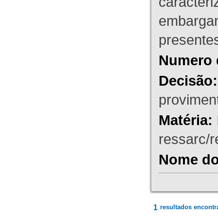
caracteri
embargant
presente
Numero 
Decisão:
proviment
Matéria:
ressarc/re
Nome do 
1
resultados encontr