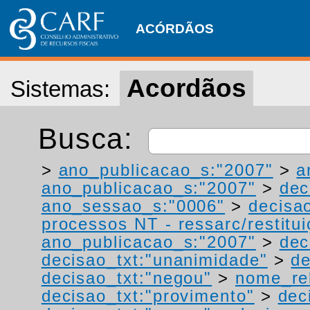
ACÓRDÃOS
Acordãos
Sistemas:
Busca:
>
ano_publicacao_s:"2007"
>
a
ano_publicacao_s:"2007"
>
dec
ano_sessao_s:"0006"
>
decisa
processos NT - ressarc/restituiç
ano_publicacao_s:"2007"
>
dec
decisao_txt:"unanimidade"
>
de
decisao_txt:"negou"
>
nome_rel
decisao_txt:"provimento"
>
dec