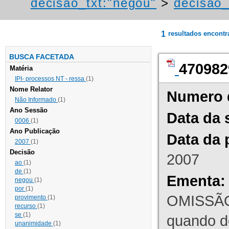
decisao_txt:"negou"
>
decisao_
1
resultados encont
BUSCA FACETADA
470982
Matéria
IPI- processos NT - ressa
(1)
Nome Relator
Numero 
Não Informado
(1)
Ano Sessão
Data da 
0006
(1)
Ano Publicação
Data da 
2007
(1)
Decisão
2007
ao
(1)
de
(1)
Ementa:
negou
(1)
por
(1)
OMISSÃO
provimento
(1)
recurso
(1)
se
(1)
quando d
unanimidade
(1)