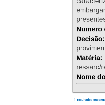
caracteri
embargant
presente
Numero 
Decisão:
proviment
Matéria:
ressarc/re
Nome do 
1
resultados encontr