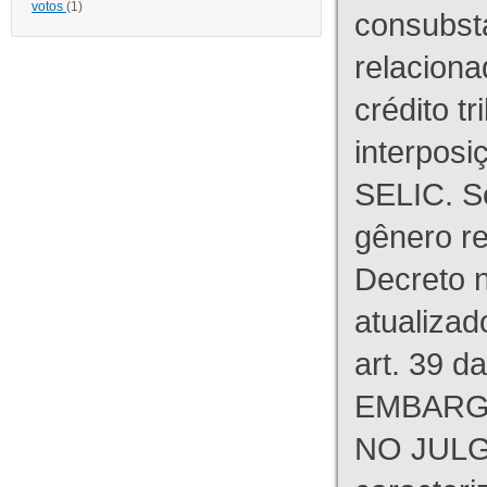
votos
(1)
consubst
relaciona
crédito tr
interpos
SELIC. S
gênero re
Decreto n
atualizad
art. 39 d
EMBARG
NO JULG