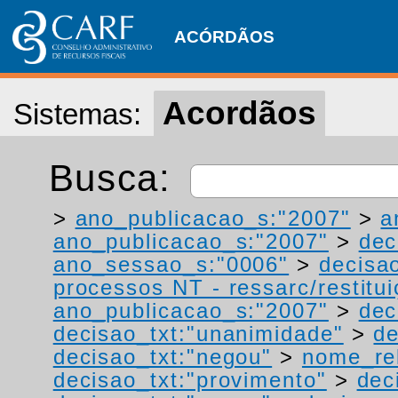
ACÓRDÃOS
Acordãos
Sistemas:
Busca:
>
ano_publicacao_s:"2007"
>
a
ano_publicacao_s:"2007"
>
dec
ano_sessao_s:"0006"
>
decisa
processos NT - ressarc/restituiç
ano_publicacao_s:"2007"
>
dec
decisao_txt:"unanimidade"
>
de
decisao_txt:"negou"
>
nome_rel
decisao_txt:"provimento"
>
dec