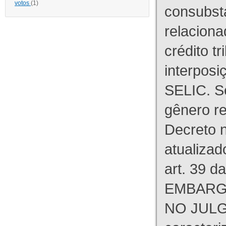
votos
(1)
consubst
relaciona
crédito tr
interpos
SELIC. S
gênero re
Decreto n
atualizad
art. 39 d
EMBARG
NO JULG