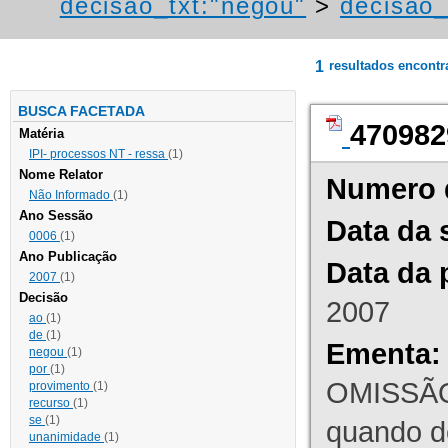
decisao_txt:"negou"
>
decisao_
1
resultados encont
BUSCA FACETADA
470982
Matéria
IPI- processos NT - ressa
(1)
Nome Relator
Numero 
Não Informado
(1)
Ano Sessão
Data da 
0006
(1)
Ano Publicação
Data da 
2007
(1)
Decisão
2007
ao
(1)
de
(1)
Ementa:
negou
(1)
por
(1)
OMISSÃO
provimento
(1)
recurso
(1)
se
(1)
quando d
unanimidade
(1)