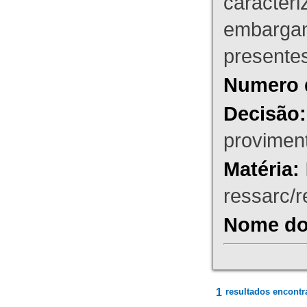
caracteri
embargant
presente
Numero 
Decisão:
proviment
Matéria:
ressarc/re
Nome do 
1
resultados encontr