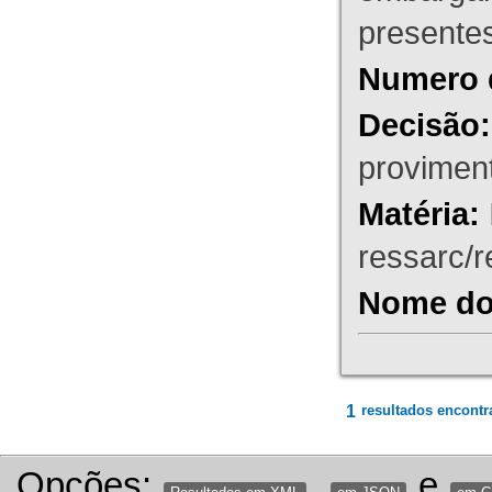
presente
Numero 
Decisão:
proviment
Matéria:
ressarc/re
Nome do 
1
resultados encontr
Opções:
,
e