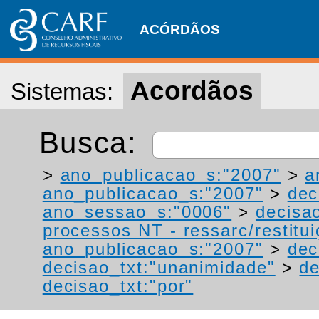
ACÓRDÃOS
Acordãos
Sistemas:
Busca:
>
ano_publicacao_s:"2007"
>
a
ano_publicacao_s:"2007"
>
dec
ano_sessao_s:"0006"
>
decisa
processos NT - ressarc/restituiç
ano_publicacao_s:"2007"
>
dec
decisao_txt:"unanimidade"
>
de
decisao_txt:"por"