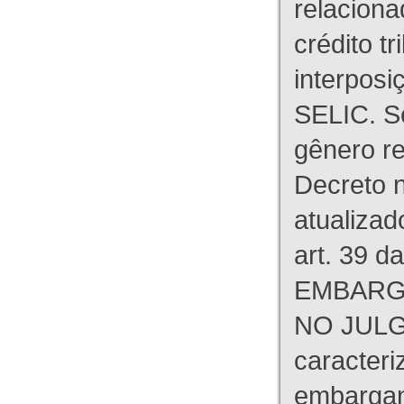
relaciona
crédito tr
interpos
SELIC. S
gênero re
Decreto n
atualizad
art. 39 d
EMBARG
NO JULG
caracteri
embargant