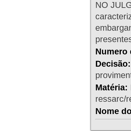
NO JULG
caracteri
embargant
presente
Numero 
Decisão:
proviment
Matéria:
ressarc/re
Nome do 