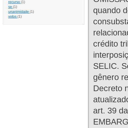
recurso
(1)
se
(1)
quando d
unanimidade
(1)
votos
(1)
consubst
relaciona
crédito tr
interpos
SELIC. S
gênero re
Decreto n
atualizad
art. 39 d
EMBARG