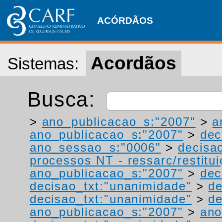
ACÓRDÃOS
Acordãos
Sistemas:
Busca:
>
ano_publicacao_s:"2007"
>
a
ano_publicacao_s:"2007"
>
dec
ano_sessao_s:"0006"
>
decisa
processos NT - ressarc/restituiç
ano_publicacao_s:"2007"
>
dec
decisao_txt:"unanimidade"
>
de
decisao_txt:"unanimidade"
>
de
ano_publicacao_s:"2007"
>
ano