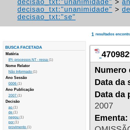
decisao_txt:"unanimidade"
>
an
decisao_txt:"unanimidade"
>
de
decisao_txt:"se"
1
resultados encont
BUSCA FACETADA
470982
Matéria
IPI- processos NT - ressa
(1)
Nome Relator
Numero 
Não Informado
(1)
Ano Sessão
Data da 
0006
(1)
Ano Publicação
Data da 
2007
(1)
Decisão
2007
ao
(1)
de
(1)
Ementa:
negou
(1)
por
(1)
OMISSÃO
provimento
(1)