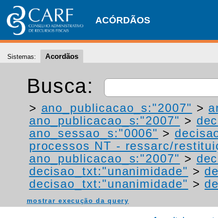
ACÓRDÃOS
Acordãos
Sistemas:
Busca:
>
ano_publicacao_s:"2007"
>
a
ano_publicacao_s:"2007"
>
dec
ano_sessao_s:"0006"
>
decisa
processos NT - ressarc/restituiç
ano_publicacao_s:"2007"
>
dec
decisao_txt:"unanimidade"
>
de
decisao_txt:"unanimidade"
>
de
mostrar execução da query