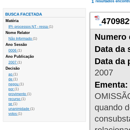
1
resultados encont
BUSCA FACETADA
470982
Matéria
IPI- processos NT - ressa
(1)
Nome Relator
Numero 
Não Informado
(1)
Ano Sessão
Data da 
0006
(1)
Ano Publicação
Data da 
2007
(1)
Decisão
2007
ao
(1)
de
(1)
Ementa:
negou
(1)
por
(1)
OMISSÃO
provimento
(1)
recurso
(1)
se
(1)
quando d
unanimidade
(1)
votos
(1)
consubst
relaciona