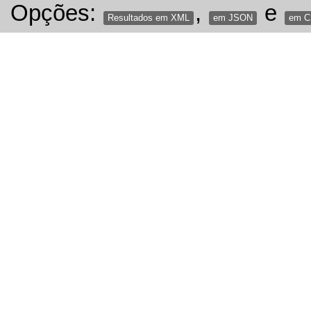
Opções:
,
e
Resultados em XML
em JSON
em 