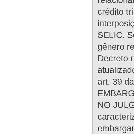
crédito tr
interpos
SELIC. S
gênero re
Decreto n
atualizad
art. 39 d
EMBARG
NO JULG
caracteri
embargant