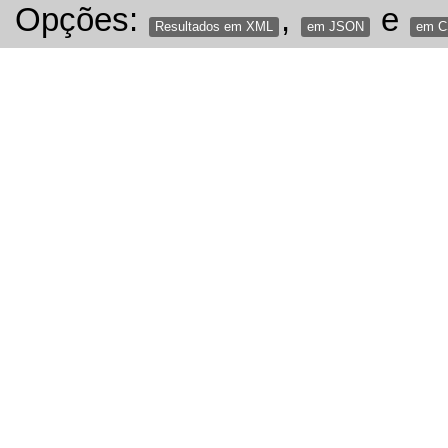
Opções:
,
e
Resultados em XML
em JSON
em 