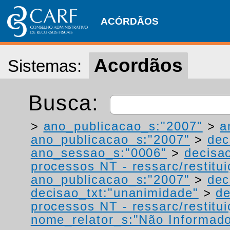
ACÓRDÃOS
Acordãos
Sistemas:
Busca:
>
ano_publicacao_s:"2007"
>
a
ano_publicacao_s:"2007"
>
dec
ano_sessao_s:"0006"
>
decisa
processos NT - ressarc/restituiç
ano_publicacao_s:"2007"
>
dec
decisao_txt:"unanimidade"
>
de
processos NT - ressarc/restituiç
nome_relator_s:"Não Informad