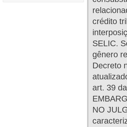
relaciona
crédito tr
interpos
SELIC. S
gênero re
Decreto n
atualizad
art. 39 d
EMBARG
NO JULG
caracteri