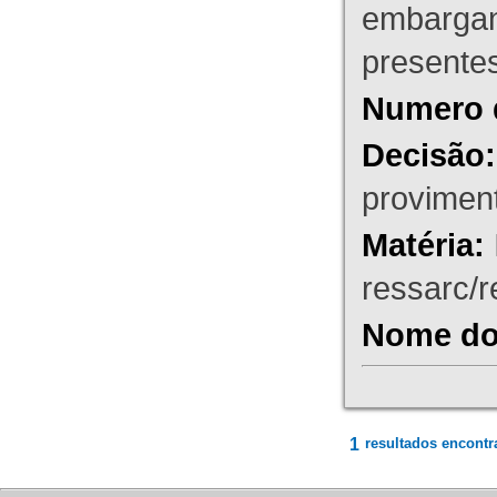
embargant
presente
Numero 
Decisão:
proviment
Matéria:
ressarc/re
Nome do 
1
resultados encontr