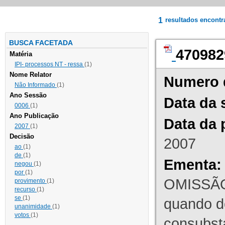
1
resultados encont
BUSCA FACETADA
470982
Matéria
IPI- processos NT - ressa
(1)
Nome Relator
Numero 
Não Informado
(1)
Ano Sessão
Data da 
0006
(1)
Ano Publicação
Data da 
2007
(1)
Decisão
2007
ao
(1)
de
(1)
Ementa:
negou
(1)
por
(1)
OMISSÃO
provimento
(1)
recurso
(1)
se
(1)
quando d
unanimidade
(1)
votos
(1)
consubst