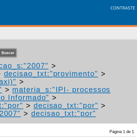
CONTRASTE
cao_s:"2007"
>
>
decisao_txt:"provimento"
>
axi)"
>
"
>
materia_s:"IPI- processos
o Informado"
>
t:"por"
>
decisao_txt:"por"
>
"2007"
>
decisao_txt:"por"
Página
1
de
1