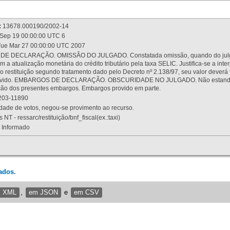
:
13678.000190/2002-14
Sep 19 00:00:00 UTC 6
ue Mar 27 00:00:00 UTC 2007
 DECLARAÇÃO. OMISSÃO DO JULGADO. Constatada omissão, quando do julgamen
m a atualização monetária do crédito tributário pela taxa SELIC. Justifica-se a 
 restituição segundo tratamento dado pelo Decreto nº 2.138/97, seu valor deverá 
rovido. EMBARGOS DE DECLARAÇÃO. OBSCURIDADE NO JULGADO. Não estando dev
osição dos presentes embargos. Embargos provido em parte.
03-11890
ade de votos, negou-se provimento ao recurso.
 NT - ressarc/restituição/bnf_fiscal(ex.:taxi)
Informado
ados.
m XML
,
em JSON
e
em CSV