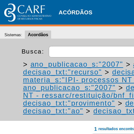
ACÓRDÃOS
Acordãos
Sistemas:
Busca:
>
ano_publicacao_s:"2007"
>
decisao_txt:"recurso"
>
decis
materia_s:"IPI- processos NT -
ano_publicacao_s:"2007"
>
de
NT - ressarc/restituição/bnf_fi
decisao_txt:"provimento"
>
de
decisao_txt:"ao"
>
decisao_tx
1
resultados encont