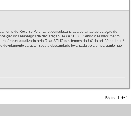
to do Recurso Voluntário, consubstanciada pela não apreciação do
interposição dos embargos de declaração. TAXA SELIC. Sendo o ressarcimento
também ser atualizado pela Taxa SELIC nos termos do §4º do art. 39 da Lei nº
idamente caracterizada a obscuridade levantada pela embargante não
Página
1
de
1