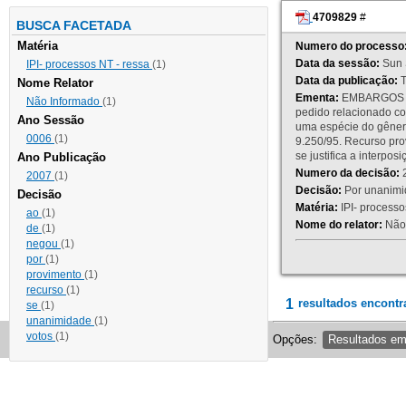
4709829
#
BUSCA FACETADA
Matéria
Numero do processo
Data da sessão:
Sun 
IPI- processos NT - ressa
(1)
Data da publicação:
T
Nome Relator
Ementa:
EMBARGOS DE
Não Informado
(1)
pedido relacionado co
Ano Sessão
uma espécie do gênero
0006
(1)
9.250/95. Recurso p
se justifica a interp
Ano Publicação
Numero da decisão:
2
2007
(1)
Decisão:
Por unanimid
Decisão
Matéria:
IPI- processos
ao
(1)
Nome do relator:
Não 
de
(1)
negou
(1)
por
(1)
provimento
(1)
recurso
(1)
1
resultados encontr
se
(1)
unanimidade
(1)
votos
(1)
Opções:
Resultados e