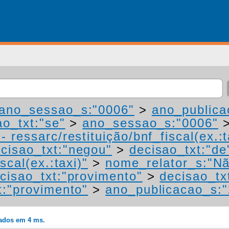
ano_sessao_s:"0006"
>
ano_publica
ao_txt:"se"
>
ano_sessao_s:"0006"
 ressarc/restituição/bnf_fiscal(ex.:t
cisao_txt:"negou"
>
decisao_txt:"de
scal(ex.:taxi)"
>
nome_relator_s:"Nã
cisao_txt:"provimento"
>
decisao_tx
t:"provimento"
>
ano_publicacao_s:
rados em 4 ms.