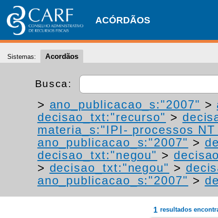
ACÓRDÃOS
Acordãos
Sistemas:
Busca:
>
ano_publicacao_s:"2007"
>
decisao_txt:"recurso"
>
decis
materia_s:"IPI- processos NT -
ano_publicacao_s:"2007"
>
de
decisao_txt:"negou"
>
decisao
>
decisao_txt:"negou"
>
decis
ano_publicacao_s:"2007"
>
de
1
resultados encont