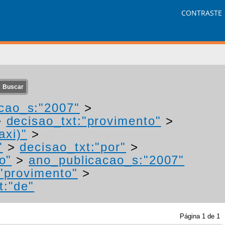
CONTRASTE
cao_s:"2007"
>
>
decisao_txt:"provimento"
>
axi)"
>
"
>
decisao_txt:"por"
>
o"
>
ano_publicacao_s:"2007"
:"provimento"
>
t:"de"
Página
1
de
1