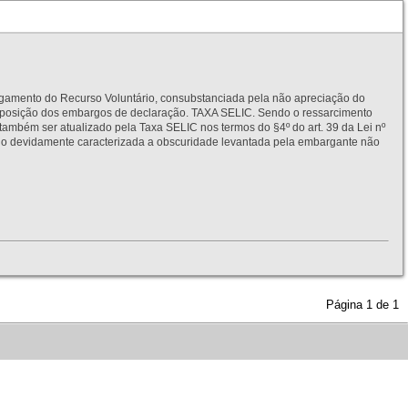
to do Recurso Voluntário, consubstanciada pela não apreciação do
interposição dos embargos de declaração. TAXA SELIC. Sendo o ressarcimento
também ser atualizado pela Taxa SELIC nos termos do §4º do art. 39 da Lei nº
idamente caracterizada a obscuridade levantada pela embargante não
Página
1
de
1