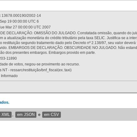
:
13678.000190/2002-14
Sep 19 00:00:00 UTC 6
ue Mar 27 00:00:00 UTC 2007
 DECLARAÇÃO. OMISSÃO DO JULGADO. Constatada omissão, quando do julgamen
m a atualização monetária do crédito tributário pela taxa SELIC. Justifica-se a 
 restituição segundo tratamento dado pelo Decreto nº 2.138/97, seu valor deverá 
rovido. EMBARGOS DE DECLARAÇÃO. OBSCURIDADE NO JULGADO. Não estando dev
osição dos presentes embargos. Embargos provido em parte.
03-11890
ade de votos, negou-se provimento ao recurso.
 NT - ressarc/restituição/bnf_fiscal(ex.:taxi)
Informado
ados.
m XML
,
em JSON
e
em CSV