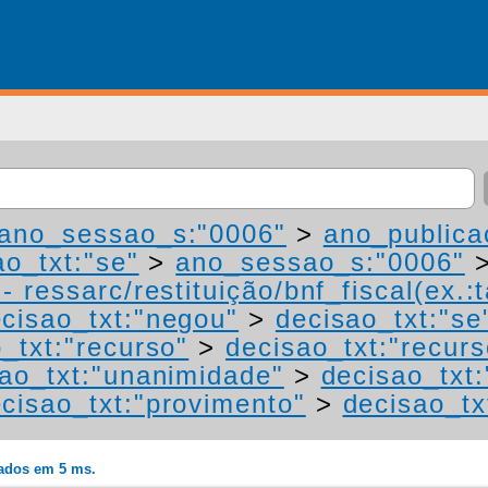
ano_sessao_s:"0006"
>
ano_publica
ao_txt:"se"
>
ano_sessao_s:"0006"
 ressarc/restituição/bnf_fiscal(ex.:t
cisao_txt:"negou"
>
decisao_txt:"se
_txt:"recurso"
>
decisao_txt:"recurs
ao_txt:"unanimidade"
>
decisao_txt
cisao_txt:"provimento"
>
decisao_tx
rados em 5 ms.