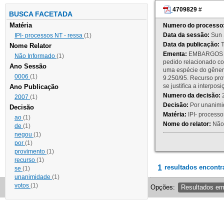
4709829
#
BUSCA FACETADA
Matéria
Numero do processo
Data da sessão:
Sun 
IPI- processos NT - ressa
(1)
Data da publicação:
T
Nome Relator
Ementa:
EMBARGOS DE
Não Informado
(1)
pedido relacionado co
Ano Sessão
uma espécie do gênero
0006
(1)
9.250/95. Recurso p
se justifica a interp
Ano Publicação
Numero da decisão:
2
2007
(1)
Decisão:
Por unanimid
Decisão
Matéria:
IPI- processos
ao
(1)
Nome do relator:
Não 
de
(1)
negou
(1)
por
(1)
provimento
(1)
recurso
(1)
1
resultados encontr
se
(1)
unanimidade
(1)
votos
(1)
Opções:
Resultados e