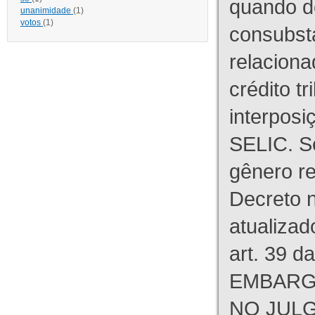
quando d
unanimidade
(1)
votos
(1)
consubst
relaciona
crédito tr
interpos
SELIC. S
gênero re
Decreto n
atualizad
art. 39 d
EMBARG
NO JULG