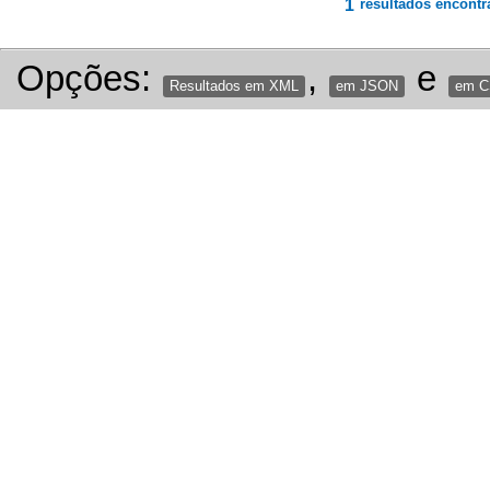
1
resultados encontr
Opções:
,
e
Resultados em XML
em JSON
em 