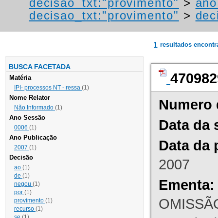
decisao_txt:"provimento"
>
ano
decisao_txt:"provimento"
>
dec
1
resultados encont
BUSCA FACETADA
470982
Matéria
IPI- processos NT - ressa
(1)
Nome Relator
Numero 
Não Informado
(1)
Ano Sessão
Data da 
0006
(1)
Ano Publicação
Data da 
2007
(1)
Decisão
2007
ao
(1)
de
(1)
Ementa:
negou
(1)
por
(1)
OMISSÃO
provimento
(1)
recurso
(1)
se
(1)