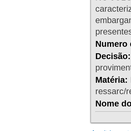
caracteri
embargant
presente
Numero 
Decisão:
proviment
Matéria:
ressarc/re
Nome do 