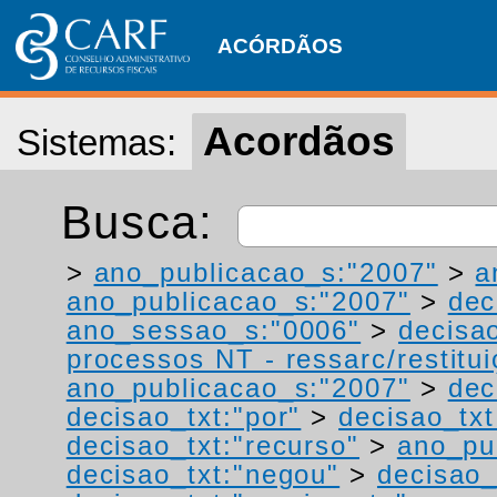
ACÓRDÃOS
Acordãos
Sistemas:
Busca:
>
ano_publicacao_s:"2007"
>
a
ano_publicacao_s:"2007"
>
dec
ano_sessao_s:"0006"
>
decisa
processos NT - ressarc/restituiç
ano_publicacao_s:"2007"
>
dec
decisao_txt:"por"
>
decisao_txt
decisao_txt:"recurso"
>
ano_pu
decisao_txt:"negou"
>
decisao_