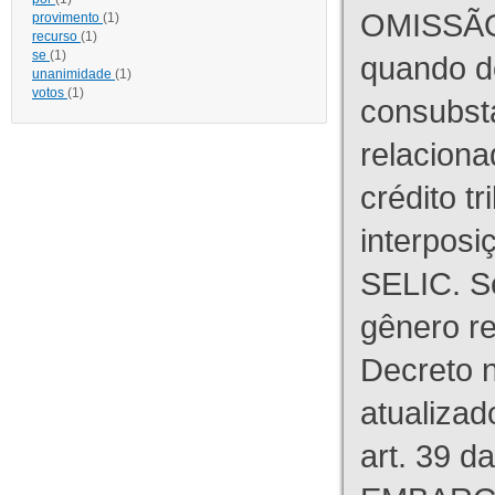
OMISSÃO
provimento
(1)
recurso
(1)
se
(1)
quando d
unanimidade
(1)
votos
(1)
consubst
relaciona
crédito tr
interpos
SELIC. S
gênero re
Decreto n
atualizad
art. 39 d