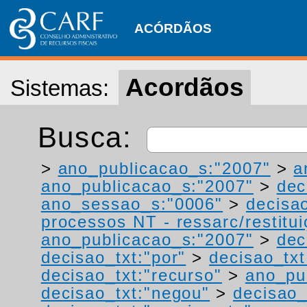
ACÓRDÃOS
Acordãos
Sistemas:
Busca:
>
ano_publicacao_s:"2007"
>
a
ano_publicacao_s:"2007"
>
dec
ano_sessao_s:"0006"
>
decisa
processos NT - ressarc/restituiç
ano_publicacao_s:"2007"
>
dec
decisao_txt:"por"
>
decisao_txt
decisao_txt:"recurso"
>
ano_pu
decisao_txt:"negou"
>
decisao_