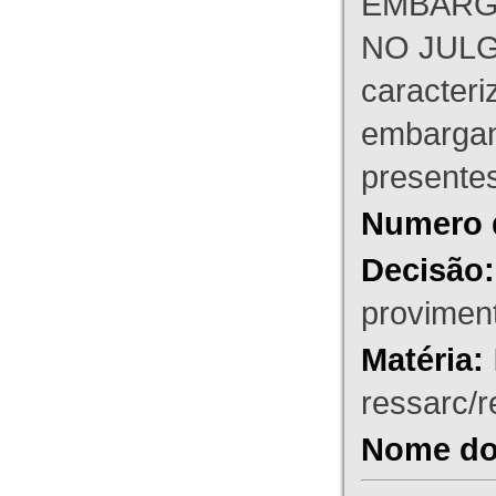
EMBARG
NO JULG
caracteri
embargant
presente
Numero 
Decisão:
proviment
Matéria:
ressarc/re
Nome do 