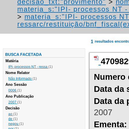
decisao_txt:"provimento"
>
nom
materia_s:"IPI- processos NT - r
>
materia_s:"IPI- processos NT
ressarc/restituição/bnf_fiscal(ex
1
resultados encont
BUSCA FACETADA
470982
Matéria
IPI- processos NT - ressa
(1)
Nome Relator
Numero 
Não Informado
(1)
Ano Sessão
Data da 
0006
(1)
Ano Publicação
Data da 
2007
(1)
Decisão
2007
ao
(1)
de
(1)
Ementa:
negou
(1)
por
(1)