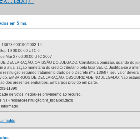
ex.:taxi)"
rados em 5 ms.
:
13678.000190/2002-14
Sep 19 00:00:00 UTC 6
ue Mar 27 00:00:00 UTC 2007
 DECLARAÇÃO. OMISSÃO DO JULGADO. Constatada omissão, quando do julgamen
m a atualização monetária do crédito tributário pela taxa SELIC. Justifica-se a 
 restituição segundo tratamento dado pelo Decreto nº 2.138/97, seu valor deverá 
rovido. EMBARGOS DE DECLARAÇÃO. OBSCURIDADE NO JULGADO. Não estando dev
osição dos presentes embargos. Embargos provido em parte.
03-11890
ade de votos, negou-se provimento ao recurso.
 NT - ressarc/restituição/bnf_fiscal(ex.:taxi)
Informado
all fields
ados.