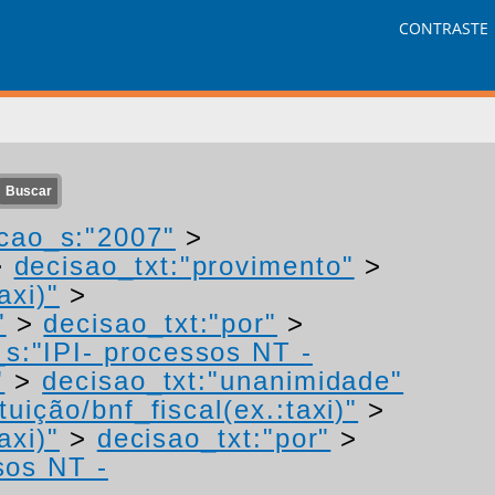
CONTRASTE
cao_s:"2007"
>
>
decisao_txt:"provimento"
>
axi)"
>
"
>
decisao_txt:"por"
>
_s:"IPI- processos NT -
"
>
decisao_txt:"unanimidade"
uição/bnf_fiscal(ex.:taxi)"
>
axi)"
>
decisao_txt:"por"
>
sos NT -