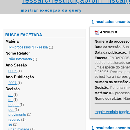
ressarc/restituição/bnf_fiscal(
mostrar execução da query
1
resultados encont
4709829
#
BUSCA FACETADA
Matéria
Numero do processo
Data da sessão:
Sun 
IPI- processos NT - ressa
(1)
Data da publicação:
T
Nome Relator
Ementa:
EMBARGOS DE
Não Informado
(1)
pedido relacionado co
Ano Sessão
uma espécie do gênero
0006
(1)
9.250/95. Recurso p
se justifica a interp
Ano Publicação
Numero da decisão:
2
2007
(1)
Decisão:
Por unanimid
Decisão
Matéria:
IPI- processos
ao
(1)
Nome do relator:
Não 
de
(1)
negou
(1)
por
(1)
toggle explain
toggle 
provimento
(1)
recurso
(1)
se
(1)
1
resultados encontr
unanimidade
(1)