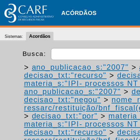
ACÓRDÃOS
Acordãos
Sistemas:
Busca:
>
ano_publicacao_s:"2007"
>
decisao_txt:"recurso"
>
decis
materia_s:"IPI- processos NT -
ano_publicacao_s:"2007"
>
de
decisao_txt:"negou"
>
nome_r
ressarc/restituição/bnf_fiscal(
>
decisao_txt:"por"
>
materia_
materia_s:"IPI- processos NT -
decisao_txt:"recurso"
>
decis