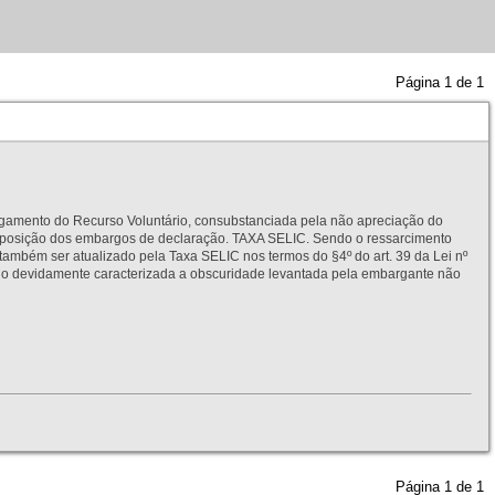
Página
1
de
1
to do Recurso Voluntário, consubstanciada pela não apreciação do
interposição dos embargos de declaração. TAXA SELIC. Sendo o ressarcimento
também ser atualizado pela Taxa SELIC nos termos do §4º do art. 39 da Lei nº
idamente caracterizada a obscuridade levantada pela embargante não
Página
1
de
1