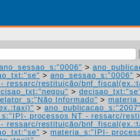
ano_sessao_s:"0006"
>
ano_publica
ao_txt:"se"
>
ano_sessao_s:"0006"
 ressarc/restituição/bnf_fiscal(ex.:t
cisao_txt:"negou"
>
decisao_txt:"se
elator_s:"Não Informado"
>
materia
ex.:taxi)"
>
ano_publicacao_s:"2007
s:"IPI- processos NT - ressarc/restit
 ressarc/restituição/bnf_fiscal(ex.:t
ao_txt:"se"
>
materia_s:"IPI- proces