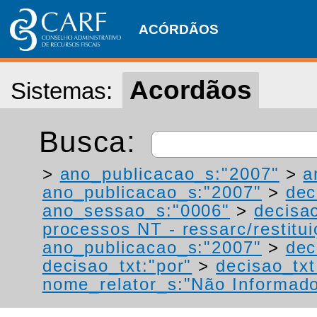
ACÓRDÃOS
Acordãos
Sistemas:
Busca:
>
ano_publicacao_s:"2007"
>
a
ano_publicacao_s:"2007"
>
dec
ano_sessao_s:"0006"
>
decisa
processos NT - ressarc/restituiç
ano_publicacao_s:"2007"
>
dec
decisao_txt:"por"
>
decisao_tx
nome_relator_s:"Não Informad