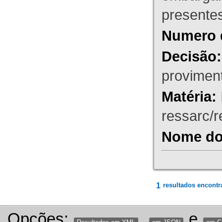
presente
Numero 
Decisão:
proviment
Matéria:
ressarc/re
Nome do 
1
resultados encontr
Opções:
,
e