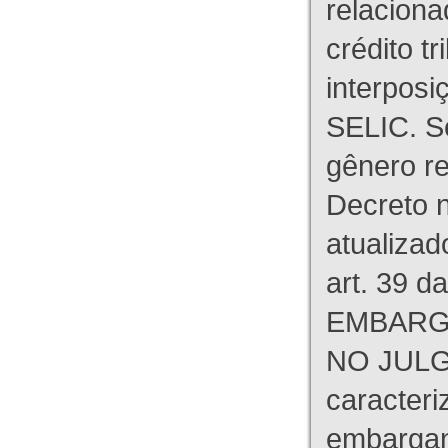
relaciona
crédito tr
interpos
SELIC. S
gênero re
Decreto n
atualizad
art. 39 d
EMBARG
NO JULG
caracteri
embargant