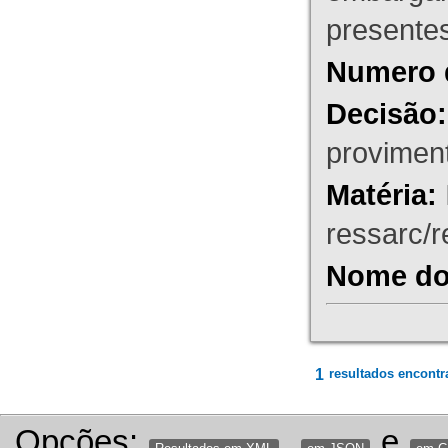
presente
Numero 
Decisão:
proviment
Matéria:
ressarc/re
Nome do 
1
resultados encontr
Opções:
,
e