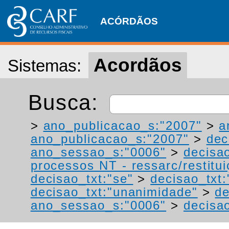
ACÓRDÃOS
Acordãos
Sistemas:
Busca:
>
ano_publicacao_s:"2007"
>
a
ano_publicacao_s:"2007"
>
dec
ano_sessao_s:"0006"
>
decisa
processos NT - ressarc/restituiç
decisao_txt:"se"
>
decisao_txt:
decisao_txt:"unanimidade"
>
de
ano_sessao_s:"0006"
>
decisao