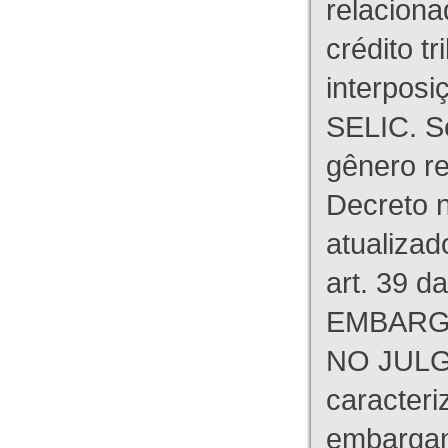
relaciona
crédito tr
interpos
SELIC. S
gênero re
Decreto n
atualizad
art. 39 d
EMBARG
NO JULG
caracteri
embargant