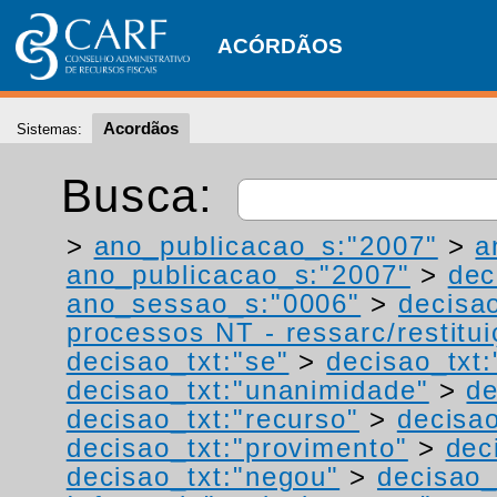
ACÓRDÃOS
Acordãos
Sistemas:
Busca:
>
ano_publicacao_s:"2007"
>
a
ano_publicacao_s:"2007"
>
dec
ano_sessao_s:"0006"
>
decisa
processos NT - ressarc/restituiç
decisao_txt:"se"
>
decisao_txt:
decisao_txt:"unanimidade"
>
de
decisao_txt:"recurso"
>
decisa
decisao_txt:"provimento"
>
dec
decisao_txt:"negou"
>
decisao_