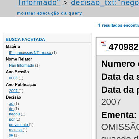
Informado"
>
decisao_txt:"neg
mostrar execução da query
1
resultados encont
BUSCA FACETADA
470982
Matéria
IPI- processos NT - ressa
(1)
Nome Relator
Numero 
Não Informado
(1)
Ano Sessão
Data da 
0006
(1)
Ano Publicação
Data da 
2007
(1)
Decisão
2007
ao
(1)
de
(1)
Ementa:
negou
(1)
por
(1)
OMISSÃO
provimento
(1)
recurso
(1)
se
(1)
quando d