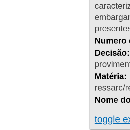
caracteri
embargant
presente
Numero 
Decisão:
proviment
Matéria:
ressarc/re
Nome do 
toggle e