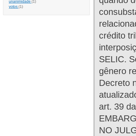
unanimidade
(1)
votos
(1)
consubst
relaciona
crédito tr
interpos
SELIC. S
gênero re
Decreto n
atualizad
art. 39 d
EMBARG
NO JULG