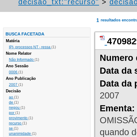
decisao_txt:"recurso"
>
decisa
1
resultados encont
BUSCA FACETADA
470982
Matéria
IPI- processos NT - ressa
(1)
Nome Relator
Numero 
Não Informado
(1)
Ano Sessão
Data da 
0006
(1)
Ano Publicação
Data da 
2007
(1)
Decisão
2007
ao
(1)
de
(1)
Ementa:
negou
(1)
por
(1)
OMISSÃO
provimento
(1)
recurso
(1)
se
(1)
quando d
unanimidade
(1)