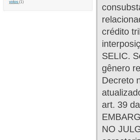
votos
(1)
consubst
relaciona
crédito tr
interpos
SELIC. S
gênero re
Decreto n
atualizad
art. 39 d
EMBARG
NO JULG