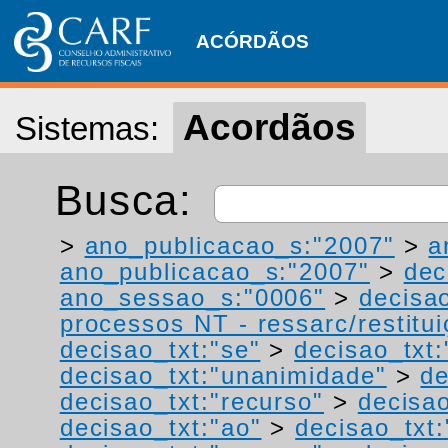
ACÓRDÃOS
Acordãos
Sistemas:
Busca:
>
ano_publicacao_s:"2007"
>
a
ano_publicacao_s:"2007"
>
dec
ano_sessao_s:"0006"
>
decisa
processos NT - ressarc/restituiç
decisao_txt:"se"
>
decisao_txt:
decisao_txt:"unanimidade"
>
de
decisao_txt:"recurso"
>
decisao
decisao_txt:"ao"
>
decisao_txt: