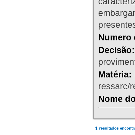
caracteri
embargant
presente
Numero 
Decisão:
proviment
Matéria:
ressarc/re
Nome do 
1
resultados encontr