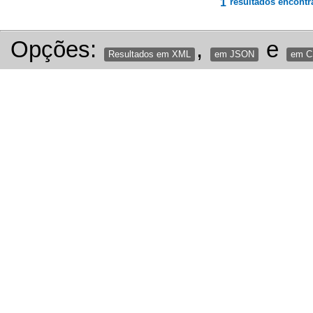
1
resultados encontr
Opções:
,
e
Resultados em XML
em JSON
em 