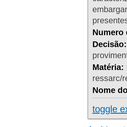
embargant
presente
Numero 
Decisão:
proviment
Matéria:
ressarc/re
Nome do 
toggle e