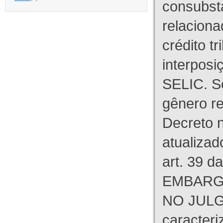
consubst
relaciona
crédito tr
interpos
SELIC. S
gênero re
Decreto n
atualizad
art. 39 d
EMBARG
NO JULG
caracteri