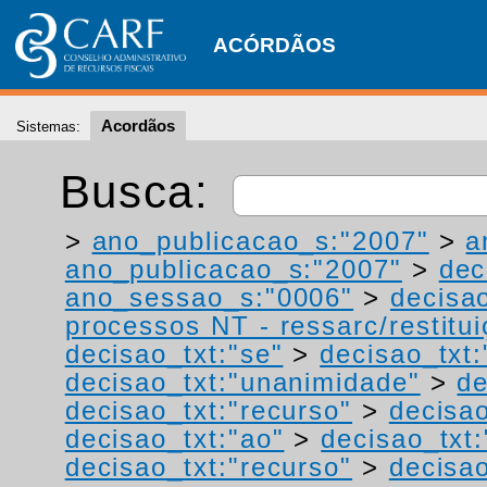
ACÓRDÃOS
Acordãos
Sistemas:
Busca:
>
ano_publicacao_s:"2007"
>
a
ano_publicacao_s:"2007"
>
dec
ano_sessao_s:"0006"
>
decisa
processos NT - ressarc/restituiç
decisao_txt:"se"
>
decisao_txt:
decisao_txt:"unanimidade"
>
de
decisao_txt:"recurso"
>
decisao
decisao_txt:"ao"
>
decisao_txt:
decisao_txt:"recurso"
>
decisao