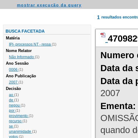
mostrar execução da query
1
resultados encont
BUSCA FACETADA
470982
Matéria
IPI- processos NT - ressa
(1)
Nome Relator
Numero 
Não Informado
(1)
Ano Sessão
Data da 
0006
(1)
Ano Publicação
Data da 
2007
(1)
Decisão
2007
ao
(1)
de
(1)
Ementa:
negou
(1)
por
(1)
OMISSÃO
provimento
(1)
recurso
(1)
se
(1)
quando d
unanimidade
(1)
votos
(1)