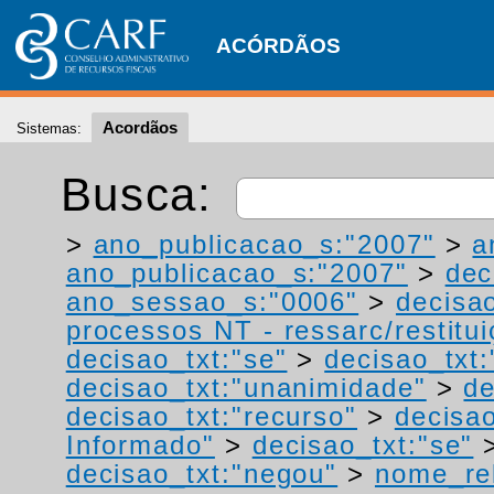
ACÓRDÃOS
Acordãos
Sistemas:
Busca:
>
ano_publicacao_s:"2007"
>
a
ano_publicacao_s:"2007"
>
dec
ano_sessao_s:"0006"
>
decisa
processos NT - ressarc/restituiç
decisao_txt:"se"
>
decisao_txt:
decisao_txt:"unanimidade"
>
de
decisao_txt:"recurso"
>
decisao
Informado"
>
decisao_txt:"se"
decisao_txt:"negou"
>
nome_rel