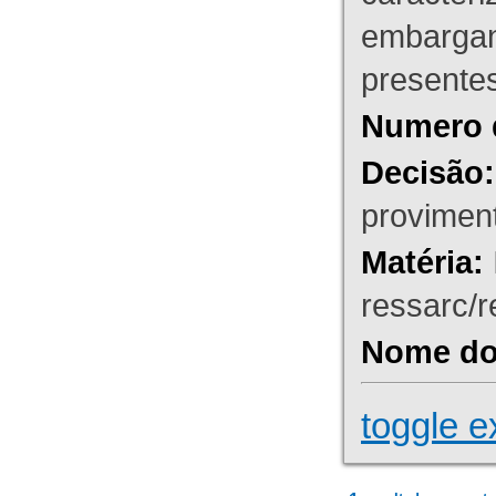
embargant
presente
Numero 
Decisão:
proviment
Matéria:
ressarc/re
Nome do 
toggle e