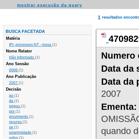
mostrar execução da query
1
resultados encont
BUSCA FACETADA
470982
Matéria
IPI- processos NT - ressa
(1)
Nome Relator
Numero 
Não Informado
(1)
Ano Sessão
Data da 
0006
(1)
Ano Publicação
Data da 
2007
(1)
Decisão
2007
ao
(1)
de
(1)
Ementa:
negou
(1)
por
(1)
OMISSÃO
provimento
(1)
recurso
(1)
se
(1)
quando d
unanimidade
(1)
votos
(1)