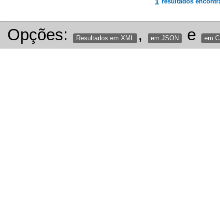
1
resultados encontr
Opções:
,
e
Resultados em XML
em JSON
em 