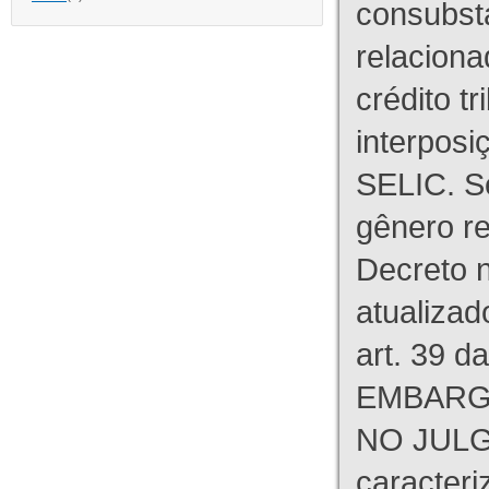
consubst
relaciona
crédito tr
interpos
SELIC. S
gênero re
Decreto n
atualizad
art. 39 d
EMBARG
NO JULG
caracteri