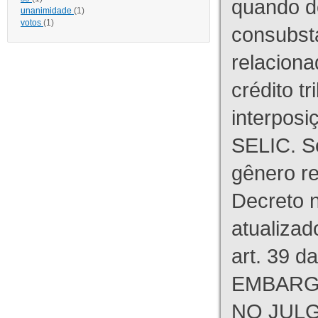
quando d
unanimidade
(1)
votos
(1)
consubst
relaciona
crédito tr
interpos
SELIC. S
gênero re
Decreto n
atualizad
art. 39 d
EMBARG
NO JULG