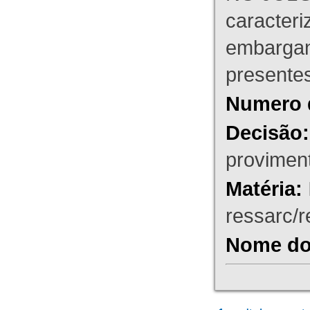
caracteri
embargant
presente
Numero 
Decisão:
proviment
Matéria:
ressarc/re
Nome do 