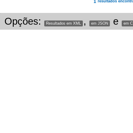
1
resultados encontr
Opções:
,
e
Resultados em XML
em JSON
em 