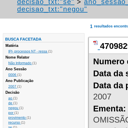
decisao_txt:"se"
>
ano_sessao_
decisao_txt:"negou"
1
resultados encont
BUSCA FACETADA
470982
Matéria
IPI- processos NT - ressa
(1)
Nome Relator
Numero 
Não Informado
(1)
Ano Sessão
Data da 
0006
(1)
Ano Publicação
Data da 
2007
(1)
Decisão
2007
ao
(1)
de
(1)
Ementa:
negou
(1)
por
(1)
OMISSÃO
provimento
(1)
recurso
(1)
se
(1)