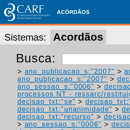
ACÓRDÃOS
Acordãos
Sistemas:
Busca:
>
ano_publicacao_s:"2007"
>
a
ano_publicacao_s:"2007"
>
dec
ano_sessao_s:"0006"
>
decisa
processos NT - ressarc/restituiç
decisao_txt:"se"
>
decisao_txt:
decisao_txt:"unanimidade"
>
de
decisao_txt:"recurso"
>
decisao
>
ano_sessao_s:"0006"
>
deci