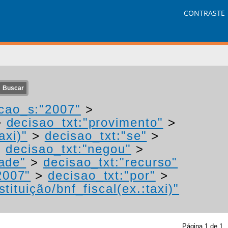
CONTRASTE
cao_s:"2007"
>
>
decisao_txt:"provimento"
>
axi)"
>
decisao_txt:"se"
>
>
decisao_txt:"negou"
>
ade"
>
decisao_txt:"recurso"
2007"
>
decisao_txt:"por"
>
tituição/bnf_fiscal(ex.:taxi)"
Página
1
de
1