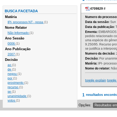
4709829
#
BUSCA FACETADA
Matéria
Numero do processo
Data da sessão:
Sun 
IPI- processos NT - ressa
(1)
Data da publicação:
T
Nome Relator
Ementa:
EMBARGOS DE
Não Informado
(1)
pedido relacionado co
Ano Sessão
uma espécie do gênero
0006
(1)
9.250/95. Recurso p
se justifica a interp
Ano Publicação
Numero da decisão:
2
2007
(1)
Decisão:
Por unanimid
Decisão
Matéria:
IPI- processos
ao
(1)
Nome do relator:
Não 
de
(1)
negou
(1)
por
(1)
toggle explain
toggle 
provimento
(1)
recurso
(1)
se
(1)
1
resultados encontr
unanimidade
(1)
votos
(1)
Opções:
Resultados e