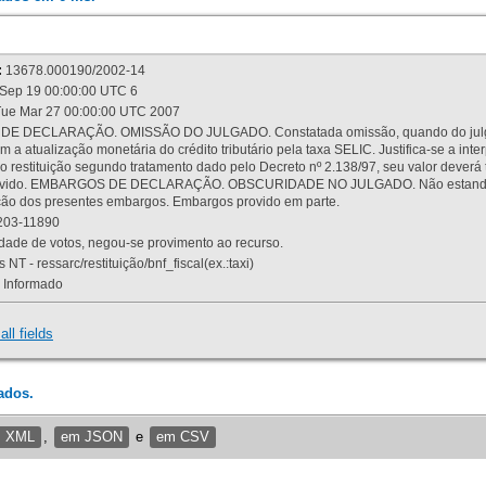
:
13678.000190/2002-14
Sep 19 00:00:00 UTC 6
ue Mar 27 00:00:00 UTC 2007
 DECLARAÇÃO. OMISSÃO DO JULGADO. Constatada omissão, quando do julgamen
m a atualização monetária do crédito tributário pela taxa SELIC. Justifica-se a 
 restituição segundo tratamento dado pelo Decreto nº 2.138/97, seu valor deverá 
rovido. EMBARGOS DE DECLARAÇÃO. OBSCURIDADE NO JULGADO. Não estando dev
osição dos presentes embargos. Embargos provido em parte.
03-11890
ade de votos, negou-se provimento ao recurso.
 NT - ressarc/restituição/bnf_fiscal(ex.:taxi)
Informado
all fields
ados.
m XML
,
em JSON
e
em CSV