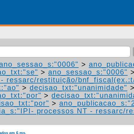
ano_sessao_s:"0006"
>
ano_publica
ao_txt:"se"
>
ano_sessao_s:"0006"
 ressarc/restituição/bnf_fiscal(ex.:t
t:"ao"
>
decisao_txt:"unanimidade"
ao_txt:"por"
>
decisao_txt:"unanimid
isao_txt:"por"
>
ano_publicacao_s:"
a_s:"IPI- processos NT - ressarc/res
rados em 6 ms.