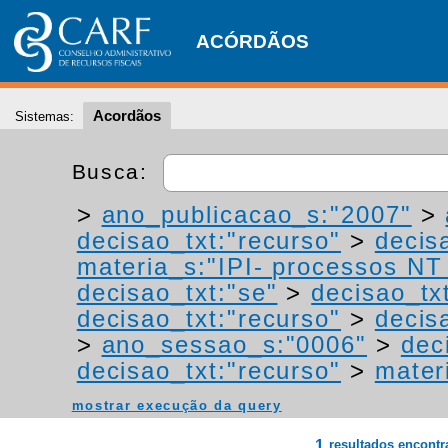
ACÓRDÃOS
Acordãos
Sistemas:
Busca:
>
ano_publicacao_s:"2007"
>
decisao_txt:"recurso"
>
decis
materia_s:"IPI- processos NT -
decisao_txt:"se"
>
decisao_tx
decisao_txt:"recurso"
>
decis
>
ano_sessao_s:"0006"
>
dec
decisao_txt:"recurso"
>
materi
mostrar execução da query
1
resultados encont