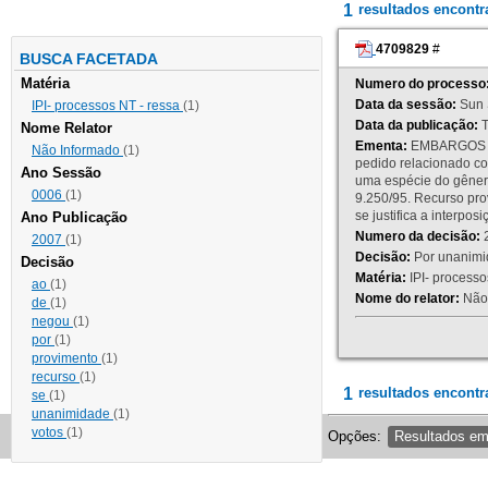
1
resultados encont
4709829
#
BUSCA FACETADA
Matéria
Numero do processo
Data da sessão:
Sun 
IPI- processos NT - ressa
(1)
Data da publicação:
T
Nome Relator
Ementa:
EMBARGOS DE
Não Informado
(1)
pedido relacionado co
Ano Sessão
uma espécie do gênero
0006
(1)
9.250/95. Recurso p
se justifica a interp
Ano Publicação
Numero da decisão:
2
2007
(1)
Decisão:
Por unanimid
Decisão
Matéria:
IPI- processos
ao
(1)
Nome do relator:
Não 
de
(1)
negou
(1)
por
(1)
provimento
(1)
recurso
(1)
1
resultados encontr
se
(1)
unanimidade
(1)
votos
(1)
Opções:
Resultados e