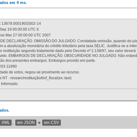
rados em 4 ms.
:
13678.000190/2002-14
Sep 19 00:00:00 UTC 6
ue Mar 27 00:00:00 UTC 2007
 DECLARAÇÃO. OMISSÃO DO JULGADO. Constatada omissão, quando do julgamen
m a atualização monetária do crédito tributário pela taxa SELIC. Justifica-se a 
 restituição segundo tratamento dado pelo Decreto nº 2.138/97, seu valor deverá 
rovido. EMBARGOS DE DECLARAÇÃO. OBSCURIDADE NO JULGADO. Não estando dev
osição dos presentes embargos. Embargos provido em parte.
03-11890
ade de votos, negou-se provimento ao recurso.
 NT - ressarc/restituição/bnf_fiscal(ex.:taxi)
Informado
ados.
m XML
,
em JSON
e
em CSV