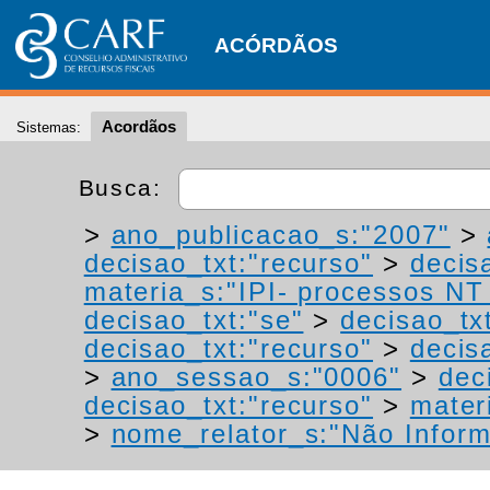
ACÓRDÃOS
Acordãos
Sistemas:
Busca:
>
ano_publicacao_s:"2007"
>
decisao_txt:"recurso"
>
decis
materia_s:"IPI- processos NT -
decisao_txt:"se"
>
decisao_tx
decisao_txt:"recurso"
>
decis
>
ano_sessao_s:"0006"
>
dec
decisao_txt:"recurso"
>
materi
>
nome_relator_s:"Não Infor