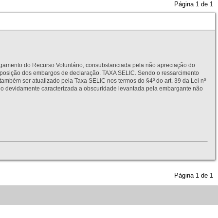
Página
1
de
1
to do Recurso Voluntário, consubstanciada pela não apreciação do
interposição dos embargos de declaração. TAXA SELIC. Sendo o ressarcimento
também ser atualizado pela Taxa SELIC nos termos do §4º do art. 39 da Lei nº
idamente caracterizada a obscuridade levantada pela embargante não
Página
1
de
1