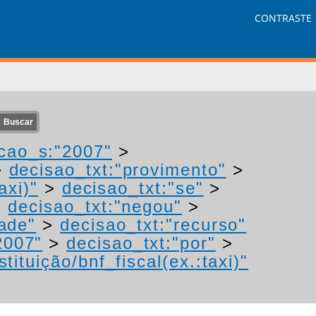
CONTRASTE
cao_s:"2007"
>
>
decisao_txt:"provimento"
>
axi)"
>
decisao_txt:"se"
>
>
decisao_txt:"negou"
>
ade"
>
decisao_txt:"recurso"
2007"
>
decisao_txt:"por"
>
tituição/bnf_fiscal(ex.:taxi)"