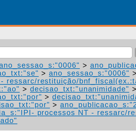
ano_sessao_s:"0006"
>
ano_publica
ao_txt:"se"
>
ano_sessao_s:"0006"
 ressarc/restituição/bnf_fiscal(ex.:t
t:"ao"
>
decisao_txt:"unanimidade"
ao_txt:"por"
>
decisao_txt:"unanimid
isao_txt:"por"
>
ano_publicacao_s:"
a_s:"IPI- processos NT - ressarc/res
mado"