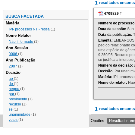
1
resultados encont
4709829
#
BUSCA FACETADA
Matéria
Numero do processo
Data da sessão:
Sun 
IPI- processos NT - ressa
(1)
Data da publicação:
T
Nome Relator
Ementa:
EMBARGOS DE
Não Informado
(1)
pedido relacionado co
Ano Sessão
uma espécie do gênero
0006
(1)
9.250/95. Recurso p
se justifica a interp
Ano Publicação
Numero da decisão:
2
2007
(1)
Decisão:
Por unanimid
Decisão
Matéria:
IPI- processos
ao
(1)
Nome do relator:
Não 
de
(1)
negou
(1)
por
(1)
provimento
(1)
recurso
(1)
1
resultados encontr
se
(1)
unanimidade
(1)
votos
(1)
Opções:
Resultados e