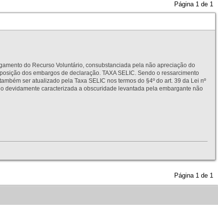
Página
1
de
1
to do Recurso Voluntário, consubstanciada pela não apreciação do
interposição dos embargos de declaração. TAXA SELIC. Sendo o ressarcimento
também ser atualizado pela Taxa SELIC nos termos do §4º do art. 39 da Lei nº
idamente caracterizada a obscuridade levantada pela embargante não
Página
1
de
1