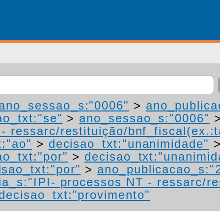
ano_sessao_s:"0006"
>
ano_publica
ao_txt:"se"
>
ano_sessao_s:"0006"
 ressarc/restituição/bnf_fiscal(ex.:t
t:"ao"
>
decisao_txt:"unanimidade"
ao_txt:"por"
>
decisao_txt:"unanimid
isao_txt:"por"
>
ano_publicacao_s:"
a_s:"IPI- processos NT - ressarc/res
decisao_txt:"provimento"