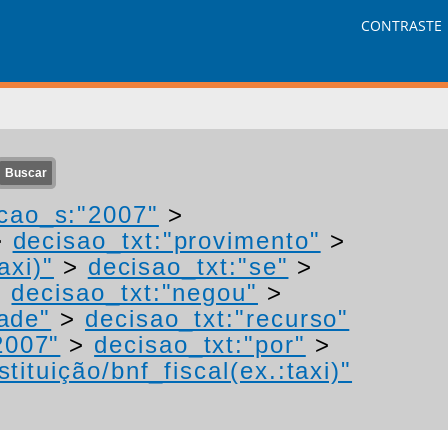
CONTRASTE
cao_s:"2007"
>
>
decisao_txt:"provimento"
>
axi)"
>
decisao_txt:"se"
>
>
decisao_txt:"negou"
>
ade"
>
decisao_txt:"recurso"
2007"
>
decisao_txt:"por"
>
tituição/bnf_fiscal(ex.:taxi)"