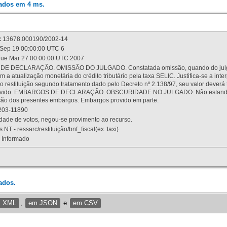
rados em 4 ms.
:
13678.000190/2002-14
Sep 19 00:00:00 UTC 6
ue Mar 27 00:00:00 UTC 2007
 DECLARAÇÃO. OMISSÃO DO JULGADO. Constatada omissão, quando do julgamen
m a atualização monetária do crédito tributário pela taxa SELIC. Justifica-se a 
 restituição segundo tratamento dado pelo Decreto nº 2.138/97, seu valor deverá 
rovido. EMBARGOS DE DECLARAÇÃO. OBSCURIDADE NO JULGADO. Não estando dev
osição dos presentes embargos. Embargos provido em parte.
03-11890
ade de votos, negou-se provimento ao recurso.
 NT - ressarc/restituição/bnf_fiscal(ex.:taxi)
Informado
ados.
m XML
,
em JSON
e
em CSV