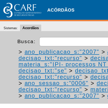
ACÓRDÃOS
Acordãos
Sistemas:
Busca:
>
ano_publicacao_s:"2007"
>
decisao_txt:"recurso"
>
decis
materia_s:"IPI- processos NT -
decisao_txt:"se"
>
decisao_tx
decisao_txt:"recurso"
>
decis
>
ano_sessao_s:"0006"
>
dec
decisao_txt:"recurso"
>
materi
>
ano_publicacao_s:"2007"
>