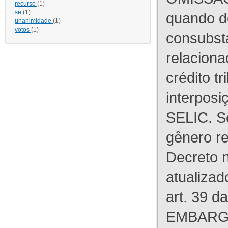
recurso
(1)
se
(1)
quando d
unanimidade
(1)
votos
(1)
consubst
relaciona
crédito tr
interpos
SELIC. S
gênero re
Decreto n
atualizad
art. 39 d
EMBARG