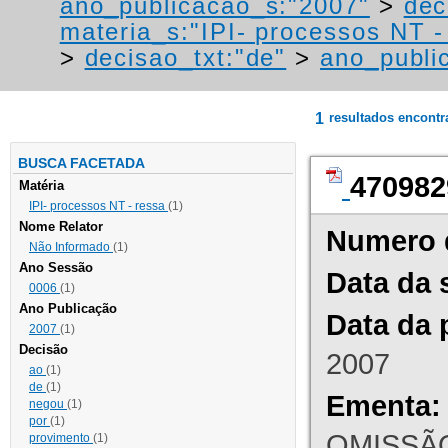
ano_publicacao_s:"2007"
>
dec
materia_s:"IPI- processos NT - r
>
decisao_txt:"de"
>
ano_publi
1
resultados encont
BUSCA FACETADA
470982
Matéria
IPI- processos NT - ressa
(1)
Nome Relator
Numero 
Não Informado
(1)
Ano Sessão
Data da 
0006
(1)
Ano Publicação
Data da 
2007
(1)
Decisão
2007
ao
(1)
de
(1)
Ementa:
negou
(1)
por
(1)
OMISSÃO
provimento
(1)