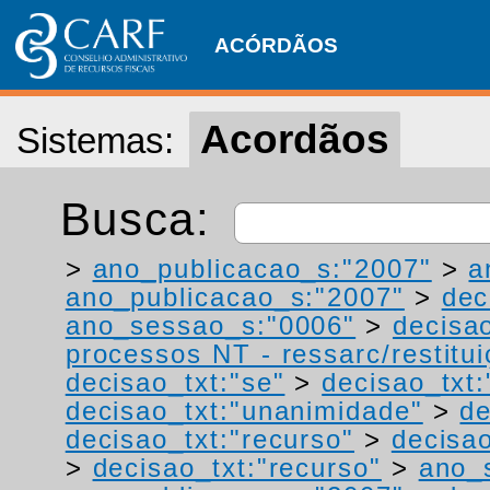
ACÓRDÃOS
Acordãos
Sistemas:
Busca:
>
ano_publicacao_s:"2007"
>
a
ano_publicacao_s:"2007"
>
dec
ano_sessao_s:"0006"
>
decisa
processos NT - ressarc/restituiç
decisao_txt:"se"
>
decisao_txt:
decisao_txt:"unanimidade"
>
de
decisao_txt:"recurso"
>
decisao
>
decisao_txt:"recurso"
>
ano_