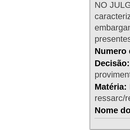
NO JULG
caracteri
embargant
presente
Numero 
Decisão:
proviment
Matéria:
ressarc/re
Nome do 