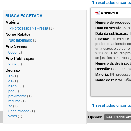
1
resultados encont
4709829
#
BUSCA FACETADA
Matéria
Numero do processo
Data da sessão:
Sun 
IPI- processos NT - ressa
(1)
Data da publicação:
T
Nome Relator
Ementa:
EMBARGOS DE
Não Informado
(1)
pedido relacionado co
Ano Sessão
uma espécie do gênero
0006
(1)
9.250/95. Recurso p
se justifica a interp
Ano Publicação
Numero da decisão:
2
2007
(1)
Decisão:
Por unanimid
Decisão
Matéria:
IPI- processos
ao
(1)
Nome do relator:
Não 
de
(1)
negou
(1)
por
(1)
provimento
(1)
recurso
(1)
1
resultados encontr
se
(1)
unanimidade
(1)
votos
(1)
Opções:
Resultados e