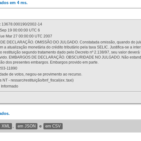
rados em 4 ms.
:
13678.000190/2002-14
Sep 19 00:00:00 UTC 6
ue Mar 27 00:00:00 UTC 2007
 DECLARAÇÃO. OMISSÃO DO JULGADO. Constatada omissão, quando do julgamen
m a atualização monetária do crédito tributário pela taxa SELIC. Justifica-se a 
 restituição segundo tratamento dado pelo Decreto nº 2.138/97, seu valor deverá 
rovido. EMBARGOS DE DECLARAÇÃO. OBSCURIDADE NO JULGADO. Não estando dev
osição dos presentes embargos. Embargos provido em parte.
03-11890
ade de votos, negou-se provimento ao recurso.
 NT - ressarc/restituição/bnf_fiscal(ex.:taxi)
Informado
ados.
m XML
,
em JSON
e
em CSV