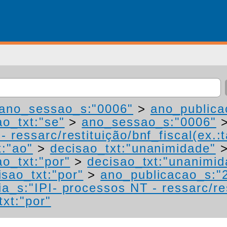
ano_sessao_s:"0006"
>
ano_publica
ao_txt:"se"
>
ano_sessao_s:"0006"
 ressarc/restituição/bnf_fiscal(ex.:t
t:"ao"
>
decisao_txt:"unanimidade"
ao_txt:"por"
>
decisao_txt:"unanimid
isao_txt:"por"
>
ano_publicacao_s:"
a_s:"IPI- processos NT - ressarc/res
txt:"por"