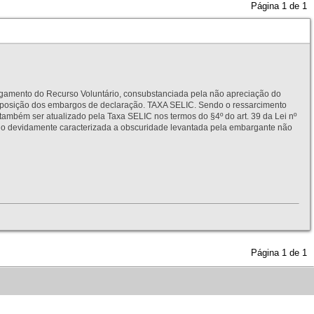
Página
1
de
1
to do Recurso Voluntário, consubstanciada pela não apreciação do
interposição dos embargos de declaração. TAXA SELIC. Sendo o ressarcimento
também ser atualizado pela Taxa SELIC nos termos do §4º do art. 39 da Lei nº
idamente caracterizada a obscuridade levantada pela embargante não
Página
1
de
1