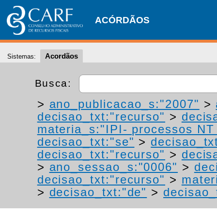
ACÓRDÃOS
Acordãos
Sistemas:
Busca:
>
ano_publicacao_s:"2007"
>
decisao_txt:"recurso"
>
decis
materia_s:"IPI- processos NT -
decisao_txt:"se"
>
decisao_tx
decisao_txt:"recurso"
>
decis
>
ano_sessao_s:"0006"
>
dec
decisao_txt:"recurso"
>
materi
>
decisao_txt:"de"
>
decisao_