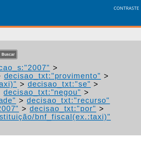
CONTRASTE
cao_s:"2007"
>
>
decisao_txt:"provimento"
>
axi)"
>
decisao_txt:"se"
>
>
decisao_txt:"negou"
>
ade"
>
decisao_txt:"recurso"
2007"
>
decisao_txt:"por"
>
tituição/bnf_fiscal(ex.:taxi)"