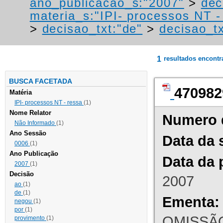
ano_publicacao_s:"2007"
>
dec
materia_s:"IPI- processos NT - r
>
decisao_txt:"de"
>
decisao_t
1
resultados encont
BUSCA FACETADA
470982
Matéria
IPI- processos NT - ressa
(1)
Nome Relator
Numero 
Não Informado
(1)
Ano Sessão
Data da 
0006
(1)
Ano Publicação
Data da 
2007
(1)
Decisão
2007
ao
(1)
de
(1)
Ementa:
negou
(1)
por
(1)
OMISSÃO
provimento
(1)