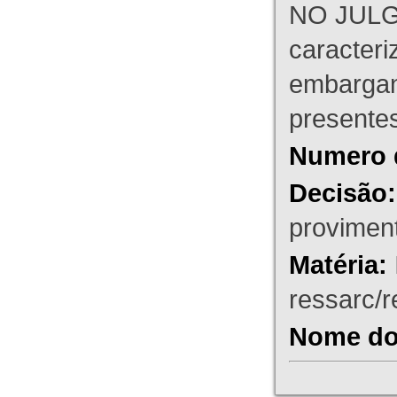
NO JULG
caracteri
embargant
presente
Numero 
Decisão:
proviment
Matéria:
ressarc/re
Nome do 