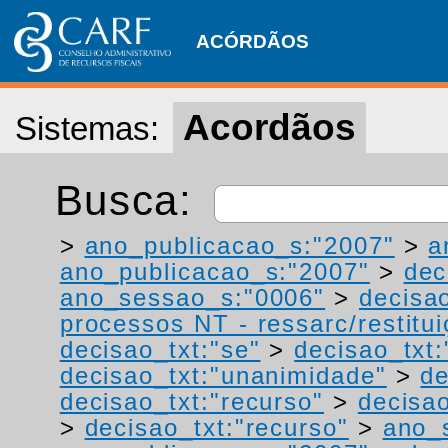
ACÓRDÃOS
Acordãos
Sistemas:
Busca:
>
ano_publicacao_s:"2007"
>
a
ano_publicacao_s:"2007"
>
dec
ano_sessao_s:"0006"
>
decisa
processos NT - ressarc/restituiç
decisao_txt:"se"
>
decisao_txt:
decisao_txt:"unanimidade"
>
de
decisao_txt:"recurso"
>
decisao
>
decisao_txt:"recurso"
>
ano_