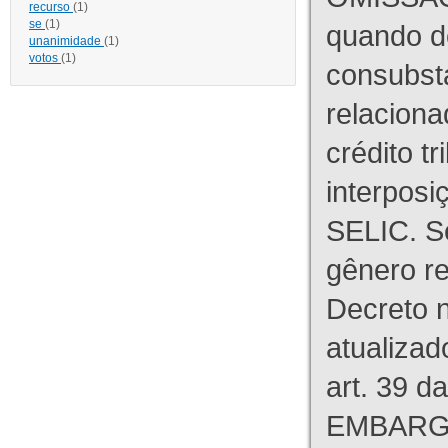
recurso
(1)
se
(1)
quando d
unanimidade
(1)
votos
(1)
consubst
relaciona
crédito tr
interpos
SELIC. S
gênero re
Decreto n
atualizad
art. 39 d
EMBARG