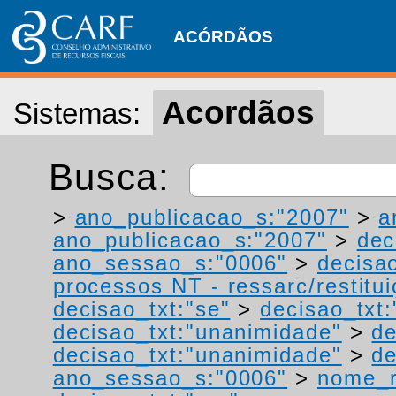
ACÓRDÃOS
Acordãos
Sistemas:
Busca:
>
ano_publicacao_s:"2007"
>
a
ano_publicacao_s:"2007"
>
dec
ano_sessao_s:"0006"
>
decisa
processos NT - ressarc/restituiç
decisao_txt:"se"
>
decisao_txt:
decisao_txt:"unanimidade"
>
de
decisao_txt:"unanimidade"
>
de
ano_sessao_s:"0006"
>
nome_r