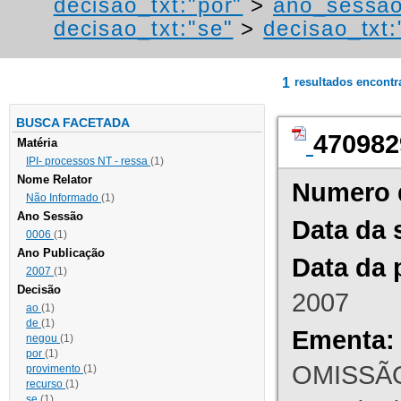
decisao_txt:"por"
>
ano_sessao
decisao_txt:"se"
>
decisao_txt:
1
resultados encont
BUSCA FACETADA
470982
Matéria
IPI- processos NT - ressa
(1)
Nome Relator
Numero 
Não Informado
(1)
Ano Sessão
Data da 
0006
(1)
Ano Publicação
Data da 
2007
(1)
Decisão
2007
ao
(1)
de
(1)
Ementa:
negou
(1)
por
(1)
OMISSÃO
provimento
(1)
recurso
(1)
se
(1)