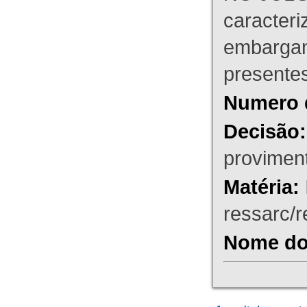
caracteri
embargant
presente
Numero 
Decisão:
proviment
Matéria:
ressarc/re
Nome do 