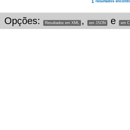
1
resultados encontr
Opções:
,
e
Resultados em XML
em JSON
em 