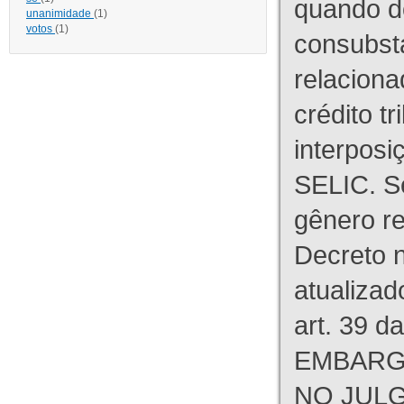
quando d
unanimidade
(1)
votos
(1)
consubst
relaciona
crédito tr
interpos
SELIC. S
gênero re
Decreto n
atualizad
art. 39 d
EMBARG
NO JULG