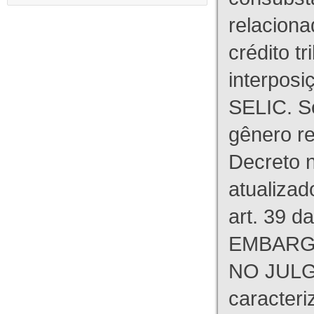
relaciona
crédito tr
interpos
SELIC. S
gênero re
Decreto n
atualizad
art. 39 d
EMBARG
NO JULG
caracteri