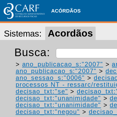
ACÓRDÃOS
Acordãos
Sistemas:
Busca:
>
ano_publicacao_s:"2007"
>
a
ano_publicacao_s:"2007"
>
dec
ano_sessao_s:"0006"
>
decisa
processos NT - ressarc/restituiç
decisao_txt:"se"
>
decisao_txt:
decisao_txt:"unanimidade"
>
de
decisao_txt:"unanimidade"
>
de
decisao_txt:"negou"
>
decisao_