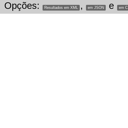
Opções:
,
e
Resultados em XML
em JSON
em 