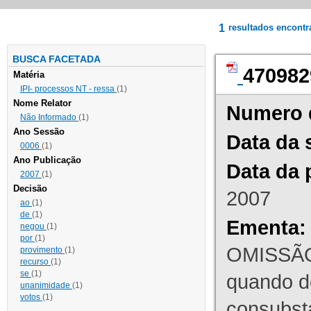
1
resultados encont
BUSCA FACETADA
470982
Matéria
IPI- processos NT - ressa
(1)
Nome Relator
Numero 
Não Informado
(1)
Ano Sessão
Data da 
0006
(1)
Ano Publicação
Data da 
2007
(1)
Decisão
2007
ao
(1)
de
(1)
Ementa:
negou
(1)
por
(1)
OMISSÃO
provimento
(1)
recurso
(1)
se
(1)
quando d
unanimidade
(1)
votos
(1)
consubst