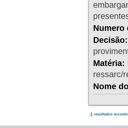
embargant
presente
Numero 
Decisão:
proviment
Matéria:
ressarc/re
Nome do 
1
resultados encontr