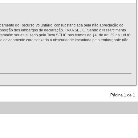
to do Recurso Voluntário, consubstanciada pela não apreciação do
interposição dos embargos de declaração. TAXA SELIC. Sendo o ressarcimento
também ser atualizado pela Taxa SELIC nos termos do §4º do art. 39 da Lei nº
idamente caracterizada a obscuridade levantada pela embargante não
Página
1
de
1