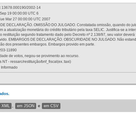
:
13678.000190/2002-14
Sep 19 00:00:00 UTC 6
ue Mar 27 00:00:00 UTC 2007
 DECLARAÇÃO. OMISSÃO DO JULGADO. Constatada omissão, quando do julgamen
m a atualização monetária do crédito tributário pela taxa SELIC. Justifica-se a 
 restituição segundo tratamento dado pelo Decreto nº 2.138/97, seu valor deverá 
rovido. EMBARGOS DE DECLARAÇÃO. OBSCURIDADE NO JULGADO. Não estando dev
osição dos presentes embargos. Embargos provido em parte.
03-11890
ade de votos, negou-se provimento ao recurso.
 NT - ressarc/restituição/bnf_fiscal(ex.:taxi)
Informado
ados.
m XML
,
em JSON
e
em CSV