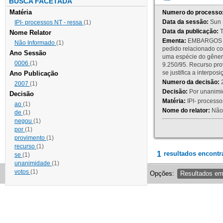
BUSCA FACETADA
Matéria
Numero do processo
Data da sessão:
Sun 
IPI- processos NT - ressa
(1)
Data da publicação:
T
Nome Relator
Ementa:
EMBARGOS DE
Não Informado
(1)
pedido relacionado co
Ano Sessão
uma espécie do gênero
0006
(1)
9.250/95. Recurso p
se justifica a interp
Ano Publicação
Numero da decisão:
2
2007
(1)
Decisão:
Por unanimid
Decisão
Matéria:
IPI- processos
ao
(1)
Nome do relator:
Não 
de
(1)
negou
(1)
por
(1)
provimento
(1)
recurso
(1)
1
resultados encontr
se
(1)
unanimidade
(1)
votos
(1)
Opções:
Resultados e