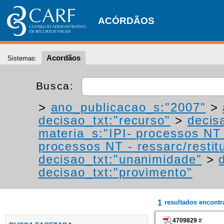
ACÓRDÃOS
Acordãos
Sistemas:
Busca:
>
ano_publicacao_s:"2007"
>
decisao_txt:"recurso"
>
decis
materia_s:"IPI- processos NT -
processos NT - ressarc/restitu
decisao_txt:"unanimidade"
>
decisao_txt:"provimento"
1
resultados encont
4709829
#