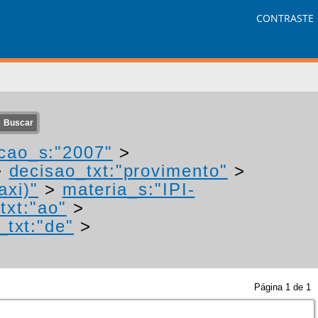
CONTRASTE
cao_s:"2007"
>
>
decisao_txt:"provimento"
>
axi)"
>
materia_s:"IPI-
txt:"ao"
>
_txt:"de"
>
Página
1
de
1