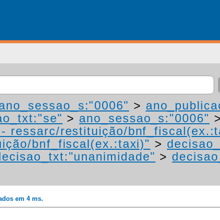
ano_sessao_s:"0006"
>
ano_publica
ao_txt:"se"
>
ano_sessao_s:"0006"
 ressarc/restituição/bnf_fiscal(ex.:t
ição/bnf_fiscal(ex.:taxi)"
>
decisao_
decisao_txt:"unanimidade"
>
decisao
rados em 4 ms.