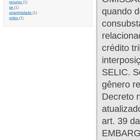
recurso
(1)
se
(1)
quando d
unanimidade
(1)
votos
(1)
consubst
relaciona
crédito tr
interpos
SELIC. S
gênero re
Decreto n
atualizad
art. 39 d
EMBARG