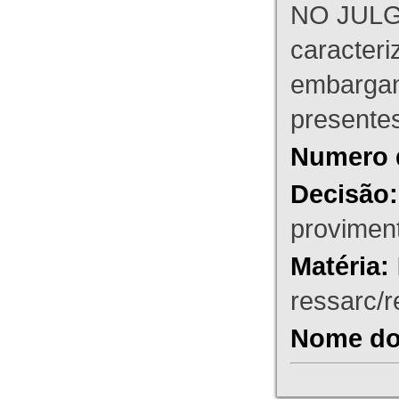
NO JULG
caracteri
embargant
presente
Numero 
Decisão:
proviment
Matéria:
ressarc/re
Nome do 