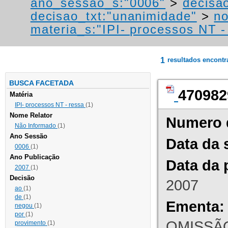
ano_sessao_s:"0006"
>
decisao
decisao_txt:"unanimidade"
>
no
materia_s:"IPI- processos NT - r
1
resultados encont
BUSCA FACETADA
470982
Matéria
IPI- processos NT - ressa
(1)
Nome Relator
Numero 
Não Informado
(1)
Ano Sessão
Data da 
0006
(1)
Ano Publicação
Data da 
2007
(1)
Decisão
2007
ao
(1)
de
(1)
Ementa:
negou
(1)
por
(1)
OMISSÃO
provimento
(1)