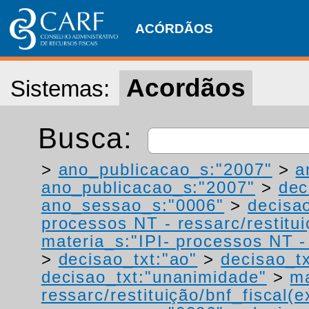
ACÓRDÃOS
Acordãos
Sistemas:
Busca:
>
ano_publicacao_s:"2007"
>
a
ano_publicacao_s:"2007"
>
dec
ano_sessao_s:"0006"
>
decisa
processos NT - ressarc/restituiç
materia_s:"IPI- processos NT - r
>
decisao_txt:"ao"
>
decisao_t
decisao_txt:"unanimidade"
>
ma
ressarc/restituição/bnf_fiscal(ex