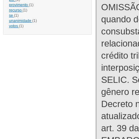
OMISSÃO
provimento
(1)
recurso
(1)
se
(1)
quando d
unanimidade
(1)
votos
(1)
consubst
relaciona
crédito tr
interpos
SELIC. S
gênero re
Decreto n
atualizad
art. 39 d