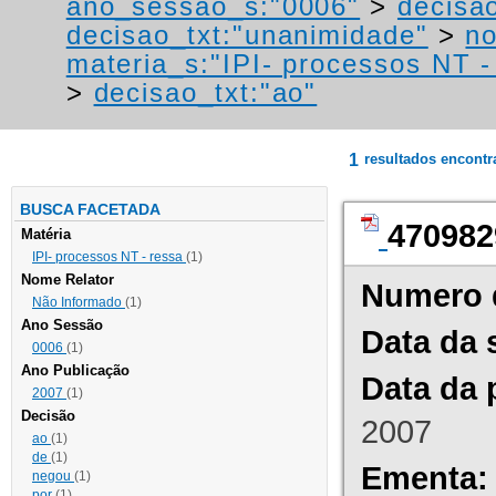
ano_sessao_s:"0006"
>
decisao
decisao_txt:"unanimidade"
>
no
materia_s:"IPI- processos NT - r
>
decisao_txt:"ao"
1
resultados encont
BUSCA FACETADA
470982
Matéria
IPI- processos NT - ressa
(1)
Nome Relator
Numero 
Não Informado
(1)
Ano Sessão
Data da 
0006
(1)
Ano Publicação
Data da 
2007
(1)
Decisão
2007
ao
(1)
de
(1)
Ementa:
negou
(1)
por
(1)