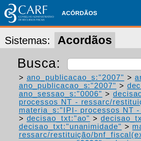
ACÓRDÃOS
Acordãos
Sistemas:
Busca:
>
ano_publicacao_s:"2007"
>
a
ano_publicacao_s:"2007"
>
dec
ano_sessao_s:"0006"
>
decisa
processos NT - ressarc/restituiç
materia_s:"IPI- processos NT - r
>
decisao_txt:"ao"
>
decisao_t
decisao_txt:"unanimidade"
>
ma
ressarc/restituição/bnf_fiscal(ex