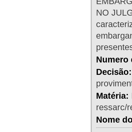
EMBARG
NO JULG
caracteri
embargant
presente
Numero 
Decisão:
proviment
Matéria:
ressarc/re
Nome do 